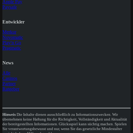
Apple Pay
Paysafe
Entwickler
Merkur
Novomatic
Play'n Go
Pragmatic
News
Alle
Casinos
Partner
Ratgeber
Hinweis
Die Inhalte dienen ausschließlich zu Informationszwecken. Wir
übernehmen keine Haftung für die Richtigkeit, Vollständigkeit und Aktualität
der bereitgestellten Informationen. Glücksspiel kann süchtig machen. Spielen
Sie verantwortungsbewusst und nur, wenn Sie das gesetzliche Mindestalter