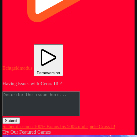
Echtgeldmodus
Demoversion
Having issues with
Cross It!
?
Submit
Sicher dir einen 100% Bonus bis 500€ und spiele Cross It!
Try Our Featured Games