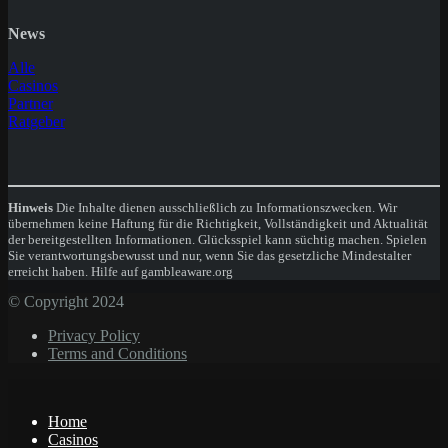
News
Alle
Casinos
Partner
Ratgeber
Hinweis
Die Inhalte dienen ausschließlich zu Informationszwecken. Wir
übernehmen keine Haftung für die Richtigkeit, Vollständigkeit und Aktualität
der bereitgestellten Informationen. Glücksspiel kann süchtig machen. Spielen
Sie verantwortungsbewusst und nur, wenn Sie das gesetzliche Mindestalter
erreicht haben. Hilfe auf gambleaware.org
© Copyright 2024
Privacy Policy
Terms and Conditions
Home
Casinos