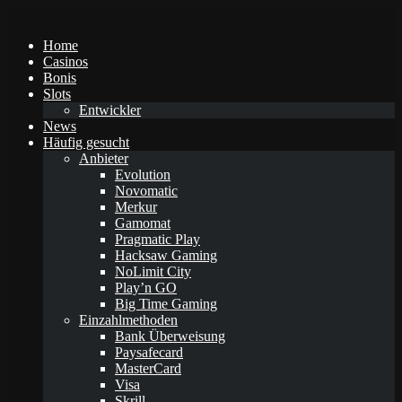
Home
Casinos
Bonis
Slots
Entwickler
News
Häufig gesucht
Anbieter
Evolution
Novomatic
Merkur
Gamomat
Pragmatic Play
Hacksaw Gaming
NoLimit City
Play’n GO
Big Time Gaming
Einzahlmethoden
Bank Überweisung
Paysafecard
MasterCard
Visa
Skrill