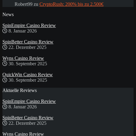
Robert99
zu
CryptoRush: 200% bis zu 2.500€
News
SpinEmpire Casino Review
8. Januar 2026
SpinBetter Casino Review
22. Dezember 2025
Wyns Casino Review
30. September 2025
QuickWin Casino Review
30. September 2025
Aktuelle Reviews
SpinEmpire Casino Review
8. Januar 2026
SpinBetter Casino Review
22. Dezember 2025
Wyns Casino Review