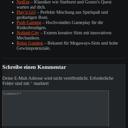
NetEnt
– Klassiker wie Starburst und Gonzo's Quest
warten auf dich.
Play'n GO
– Perfekte Mischung aus Spielspaß und
großartigen Boni.
Push Gaming
– Hochvolatiles Gameplay für die
Risikofreudigen.
Nolimit City
– Extrem kreative Slots mit innovativen
Mechaniken.
Relax Gaming
– Bekannt für Megaways-Slots und hohe
Gewinnpotenziale.
Schreibe einen Kommentar
Deine E-Mail-Adresse wird nicht veröffentlicht.
Erforderliche
Felder sind mit
*
markiert