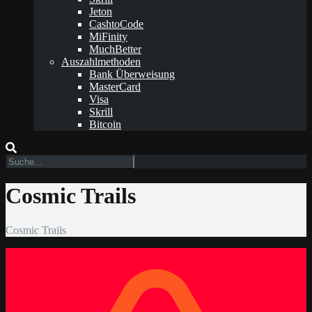
Jeton
CashtoCode
MiFinity
MuchBetter
Auszahlmethoden
Bank Überweisung
MasterCard
Visa
Skrill
Bitcoin
Cosmic Trails
Cosmic Trails