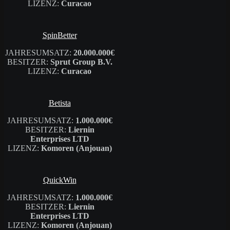
LIZENZ:
Curacao
SpinBetter
JAHRESUMSATZ:
20.000.000€
BESITZER:
Sprut Group B.V.
LIZENZ:
Curacao
Betista
JAHRESUMSATZ:
1.000.000€
BESITZER:
Liernin
Enterprises LTD
LIZENZ:
Komoren (Anjouan)
QuickWin
JAHRESUMSATZ:
1.000.000€
BESITZER:
Liernin
Enterprises LTD
LIZENZ:
Komoren (Anjouan)