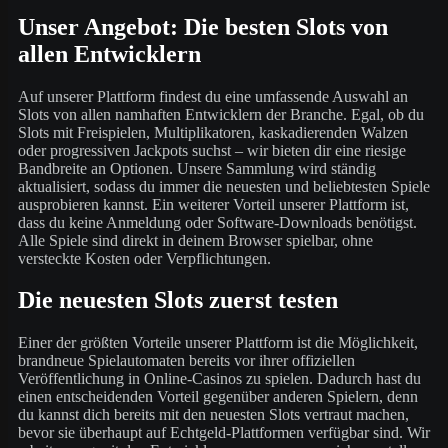
Unser Angebot: Die besten Slots von
allen Entwicklern
Auf unserer Plattform findest du eine umfassende Auswahl an
Slots von allen namhaften Entwicklern der Branche. Egal, ob du
Slots mit Freispielen, Multiplikatoren, kaskadierenden Walzen
oder progressiven Jackpots suchst – wir bieten dir eine riesige
Bandbreite an Optionen. Unsere Sammlung wird ständig
aktualisiert, sodass du immer die neuesten und beliebtesten Spiele
ausprobieren kannst. Ein weiterer Vorteil unserer Plattform ist,
dass du keine Anmeldung oder Software-Downloads benötigst.
Alle Spiele sind direkt in deinem Browser spielbar, ohne
versteckte Kosten oder Verpflichtungen.
Die neuesten Slots zuerst testen
Einer der größten Vorteile unserer Plattform ist die Möglichkeit,
brandneue Spielautomaten bereits vor ihrer offiziellen
Veröffentlichung in Online-Casinos zu spielen. Dadurch hast du
einen entscheidenden Vorteil gegenüber anderen Spielern, denn
du kannst dich bereits mit den neuesten Slots vertraut machen,
bevor sie überhaupt auf Echtgeld-Plattformen verfügbar sind. Wir