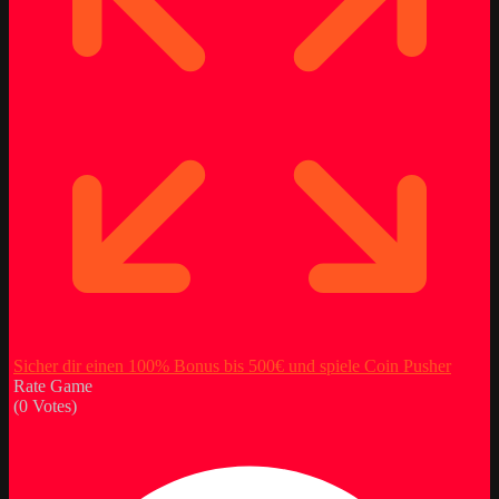
Sicher dir einen 100% Bonus bis 500€ und spiele Coin Pusher
Rate Game
(
0
Votes)