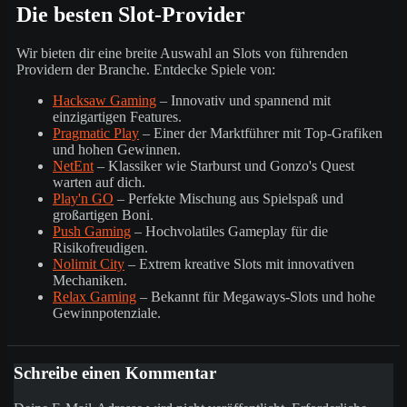
Die besten Slot-Provider
Wir bieten dir eine breite Auswahl an Slots von führenden
Providern der Branche. Entdecke Spiele von:
Hacksaw Gaming
– Innovativ und spannend mit
einzigartigen Features.
Pragmatic Play
– Einer der Marktführer mit Top-Grafiken
und hohen Gewinnen.
NetEnt
– Klassiker wie Starburst und Gonzo's Quest
warten auf dich.
Play'n GO
– Perfekte Mischung aus Spielspaß und
großartigen Boni.
Push Gaming
– Hochvolatiles Gameplay für die
Risikofreudigen.
Nolimit City
– Extrem kreative Slots mit innovativen
Mechaniken.
Relax Gaming
– Bekannt für Megaways-Slots und hohe
Gewinnpotenziale.
Schreibe einen Kommentar