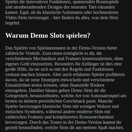
Spieler die innovativen Funktionen, spannenden Bonusspiele
und atemberaubenden Designs der neuesten Titel erkunden
kannst. Egal, ob du klassische Automaten oder hochmoderne
Video-Slots bevorzugst – hier findest du alles, was dein Herz
begehrt.
Warum Demo Slots spielen?
Das Spielen von Spielautomaten in der Demo-Version bietet
zahlreiche Vorteile. Zum einen ermöglicht es dir, die
verschiedenen Mechaniken und Features kennenzulernen, ohne
eigenes Geld einzusetzen. Besonders für Anfänger ist dies eine
große Hilfe, da sie sich so mit den Regeln und Funktionen
vertraut machen können. Aber auch erfahrene Spieler profitieren
davon, da sie neue Strategien entwickeln und verschiedene
Einsatzhöhen testen können, ohne finanzielle Risiken
einzugehen. Darüber hinaus geben Demo Slots dir die
Gelegenheit, herauszufinden, welche Art von Automatenspiel am
besten zu deinem persönlichen Geschmack passt. Manche
Spieler bevorzugen klassische Slots mit wenigen Walzen und
einfachen Symbolen, während andere moderne Slots mit
zahlreichen Features und komplizierten Bonusmechaniken
bevorzugen. Durch das Testen in der Demo-Version kannst du
gezielt herausfinden, welche Slots dir am meisten Spaß machen.