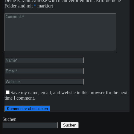
Deine E-Mail-Adresse wird nicht veröffentlicht.
Erforderliche
Felder sind mit
*
markiert
Save my name, email, and website in this browser for the next
time I comment.
Suchen
Suchen