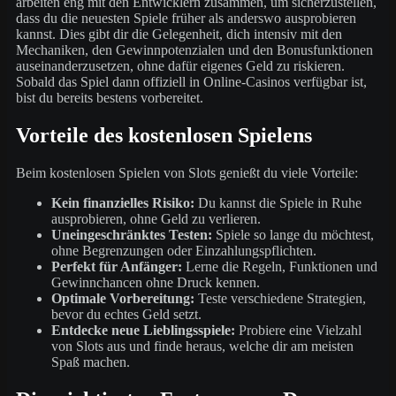
arbeiten eng mit den Entwicklern zusammen, um sicherzustellen,
dass du die neuesten Spiele früher als anderswo ausprobieren
kannst. Dies gibt dir die Gelegenheit, dich intensiv mit den
Mechaniken, den Gewinnpotenzialen und den Bonusfunktionen
auseinanderzusetzen, ohne dafür eigenes Geld zu riskieren.
Sobald das Spiel dann offiziell in Online-Casinos verfügbar ist,
bist du bereits bestens vorbereitet.
Vorteile des kostenlosen Spielens
Beim kostenlosen Spielen von Slots genießt du viele Vorteile:
Kein finanzielles Risiko:
Du kannst die Spiele in Ruhe
ausprobieren, ohne Geld zu verlieren.
Uneingeschränktes Testen:
Spiele so lange du möchtest,
ohne Begrenzungen oder Einzahlungspflichten.
Perfekt für Anfänger:
Lerne die Regeln, Funktionen und
Gewinnchancen ohne Druck kennen.
Optimale Vorbereitung:
Teste verschiedene Strategien,
bevor du echtes Geld setzt.
Entdecke neue Lieblingsspiele:
Probiere eine Vielzahl
von Slots aus und finde heraus, welche dir am meisten
Spaß machen.