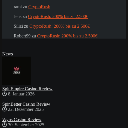
rami
zu
CryptoRush
Jens
zu
CryptoRush: 200% bis zu 2.500€
Silizi
zu
CryptoRush: 200% bis zu 2.500€
Robert99
zu
CryptoRush: 200% bis zu 2.500€
News
SpinEmpire Casino Review
8. Januar 2026
SpinBetter Casino Review
22. Dezember 2025
Wyns Casino Review
30. September 2025