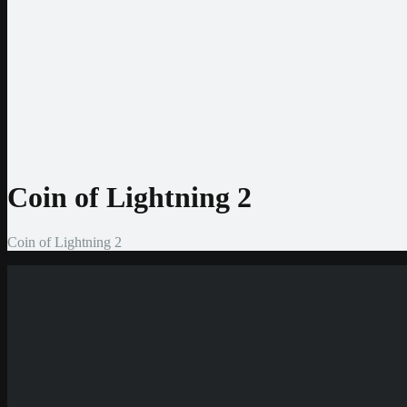
Aus
Coin of Lightning 2
Coin of Lightning 2