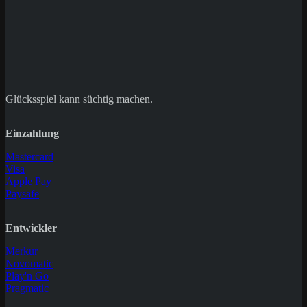
Glücksspiel kann süchtig machen.
Einzahlung
Mastercard
Visa
Apple Pay
Paysafe
Entwickler
Merkur
Novomatic
Play'n Go
Pragmatic