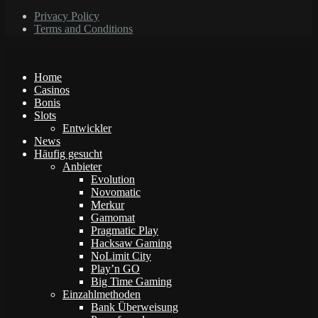
Privacy Policy
Terms and Conditions
Home
Casinos
Bonis
Slots
Entwickler
News
Häufig gesucht
Anbieter
Evolution
Novomatic
Merkur
Gamomat
Pragmatic Play
Hacksaw Gaming
NoLimit City
Play’n GO
Big Time Gaming
Einzahlmethoden
Bank Überweisung