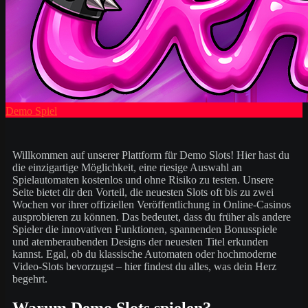
Demo Spiel
Willkommen auf unserer Plattform für Demo Slots! Hier hast du
die einzigartige Möglichkeit, eine riesige Auswahl an
Spielautomaten kostenlos und ohne Risiko zu testen. Unsere
Seite bietet dir den Vorteil, die neuesten Slots oft bis zu zwei
Wochen vor ihrer offiziellen Veröffentlichung in Online-Casinos
ausprobieren zu können. Das bedeutet, dass du früher als andere
Spieler die innovativen Funktionen, spannenden Bonusspiele
und atemberaubenden Designs der neuesten Titel erkunden
kannst. Egal, ob du klassische Automaten oder hochmoderne
Video-Slots bevorzugst – hier findest du alles, was dein Herz
begehrt.
Warum Demo Slots spielen?