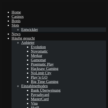
Home
Casinos
Bonis
Slots
Entwickler
News
Häufig gesucht
Anbieter
Evolution
Novomatic
Merkur
Gamomat
Pragmatic Play
Hacksaw Gaming
NoLimit City
Play’n GO
Big Time Gaming
Einzahlmethoden
Bank Überweisung
Paysafecard
MasterCard
Visa
Skrill