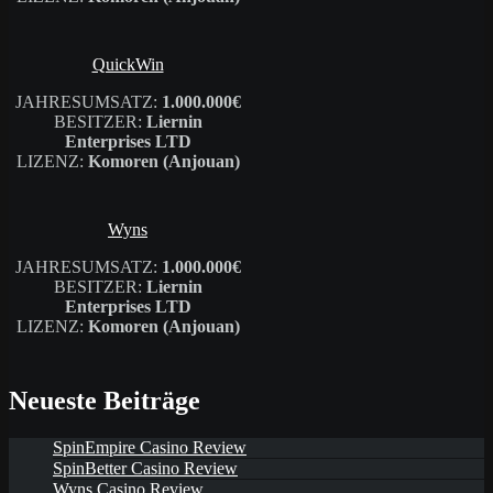
QuickWin
JAHRESUMSATZ:
1.000.000€
BESITZER:
Liernin
Enterprises LTD
LIZENZ:
Komoren (Anjouan)
Wyns
JAHRESUMSATZ:
1.000.000€
BESITZER:
Liernin
Enterprises LTD
LIZENZ:
Komoren (Anjouan)
Neueste Beiträge
SpinEmpire Casino Review
SpinBetter Casino Review
Wyns Casino Review