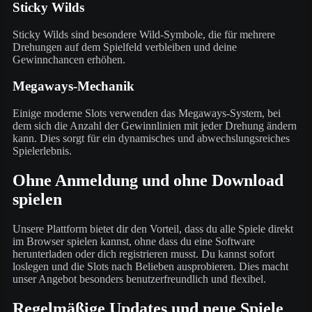
Sticky Wilds
Sticky Wilds sind besondere Wild-Symbole, die für mehrere
Drehungen auf dem Spielfeld verbleiben und deine
Gewinnchancen erhöhen.
Megaways-Mechanik
Einige moderne Slots verwenden das Megaways-System, bei
dem sich die Anzahl der Gewinnlinien mit jeder Drehung ändern
kann. Dies sorgt für ein dynamisches und abwechslungsreiches
Spielerlebnis.
Ohne Anmeldung und ohne Download
spielen
Unsere Plattform bietet dir den Vorteil, dass du alle Spiele direkt
im Browser spielen kannst, ohne dass du eine Software
herunterladen oder dich registrieren musst. Du kannst sofort
loslegen und die Slots nach Belieben ausprobieren. Dies macht
unser Angebot besonders benutzerfreundlich und flexibel.
Regelmäßige Updates und neue Spiele