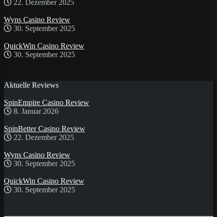
22. Dezember 2025
Wyns Casino Review
30. September 2025
QuickWin Casino Review
30. September 2025
Aktuelle Reviews
SpinEmpire Casino Review
8. Januar 2026
SpinBetter Casino Review
22. Dezember 2025
Wyns Casino Review
30. September 2025
QuickWin Casino Review
30. September 2025