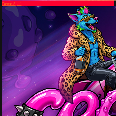
Demo Spiel