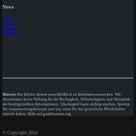
News
Alle
Casinos
Partner
Ratgeber
Hinweis
Die Inhalte dienen ausschließlich zu Informationszwecken. Wir
übernehmen keine Haftung für die Richtigkeit, Vollständigkeit und Aktualität
der bereitgestellten Informationen. Glücksspiel kann süchtig machen. Spielen
Sie verantwortungsbewusst und nur, wenn Sie das gesetzliche Mindestalter
erreicht haben. Hilfe auf gambleaware.org
© Copyright 2024