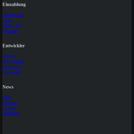
Einzahlung
Mastercard
Visa
Apple Pay
Paysafe
Entwickler
Merkur
Novomatic
Play'n Go
Pragmatic
News
Alle
Casinos
Partner
Ratgeber