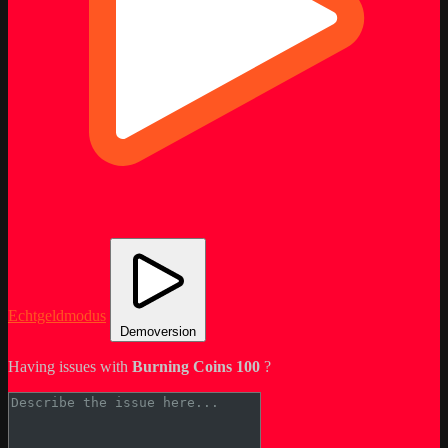
Echtgeldmodus
Demoversion
Having issues with
Burning Coins 100
?