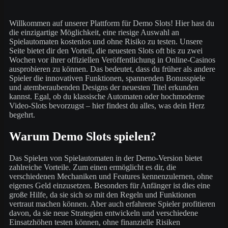
Willkommen auf unserer Plattform für Demo Slots! Hier hast du
die einzigartige Möglichkeit, eine riesige Auswahl an
Spielautomaten kostenlos und ohne Risiko zu testen. Unsere
Seite bietet dir den Vorteil, die neuesten Slots oft bis zu zwei
Wochen vor ihrer offiziellen Veröffentlichung in Online-Casinos
ausprobieren zu können. Das bedeutet, dass du früher als andere
Spieler die innovativen Funktionen, spannenden Bonusspiele
und atemberaubenden Designs der neuesten Titel erkunden
kannst. Egal, ob du klassische Automaten oder hochmoderne
Video-Slots bevorzugst – hier findest du alles, was dein Herz
begehrt.
Warum Demo Slots spielen?
Das Spielen von Spielautomaten in der Demo-Version bietet
zahlreiche Vorteile. Zum einen ermöglicht es dir, die
verschiedenen Mechaniken und Features kennenzulernen, ohne
eigenes Geld einzusetzen. Besonders für Anfänger ist dies eine
große Hilfe, da sie sich so mit den Regeln und Funktionen
vertraut machen können. Aber auch erfahrene Spieler profitieren
davon, da sie neue Strategien entwickeln und verschiedene
Einsatzhöhen testen können, ohne finanzielle Risiken