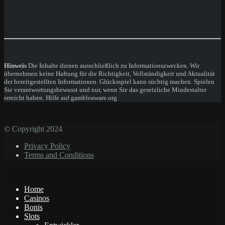
Hinweis
Die Inhalte dienen ausschließlich zu Informationszwecken. Wir
übernehmen keine Haftung für die Richtigkeit, Vollständigkeit und Aktualität
der bereitgestellten Informationen. Glücksspiel kann süchtig machen. Spielen
Sie verantwortungsbewusst und nur, wenn Sie das gesetzliche Mindestalter
erreicht haben. Hilfe auf gambleaware.org
© Copyright 2024
Privacy Policy
Terms and Conditions
Home
Casinos
Bonis
Slots