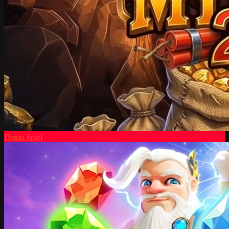
Demo Spiel