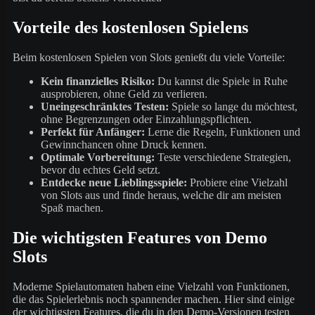
Vorteile des kostenlosen Spielens
Beim kostenlosen Spielen von Slots genießt du viele Vorteile:
Kein finanzielles Risiko:
Du kannst die Spiele in Ruhe
ausprobieren, ohne Geld zu verlieren.
Uneingeschränktes Testen:
Spiele so lange du möchtest,
ohne Begrenzungen oder Einzahlungspflichten.
Perfekt für Anfänger:
Lerne die Regeln, Funktionen und
Gewinnchancen ohne Druck kennen.
Optimale Vorbereitung:
Teste verschiedene Strategien,
bevor du echtes Geld setzt.
Entdecke neue Lieblingsspiele:
Probiere eine Vielzahl
von Slots aus und finde heraus, welche dir am meisten
Spaß machen.
Die wichtigsten Features von Demo
Slots
Moderne Spielautomaten haben eine Vielzahl von Funktionen,
die das Spielerlebnis noch spannender machen. Hier sind einige
der wichtigsten Features, die du in den Demo-Versionen testen