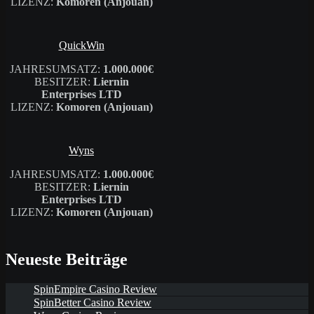
LIZENZ:
Komoren (Anjouan)
QuickWin
JAHRESUMSATZ:
1.000.000€
BESITZER:
Liernin
Enterprises LTD
LIZENZ:
Komoren (Anjouan)
Wyns
JAHRESUMSATZ:
1.000.000€
BESITZER:
Liernin
Enterprises LTD
LIZENZ:
Komoren (Anjouan)
Neueste Beiträge
SpinEmpire Casino Review
SpinBetter Casino Review