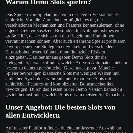
Warum Demo Slots spielen?
Das Spielen von Spielautomaten in der Demo-Version bietet
zahlreiche Vorteile. Zum einen ermöglicht es dir, die
verschiedenen Mechaniken und Features kennenzulernen, ohne
eigenes Geld einzusetzen. Besonders für Anfänger ist dies eine
große Hilfe, da sie sich so mit den Regeln und Funktionen
vertraut machen können. Aber auch erfahrene Spieler profitieren
davon, da sie neue Strategien entwickeln und verschiedene
Einsatzhöhen testen können, ohne finanzielle Risiken
einzugehen. Darüber hinaus geben Demo Slots dir die
Gelegenheit, herauszufinden, welche Art von Automatenspiel am
besten zu deinem persönlichen Geschmack passt. Manche
Spieler bevorzugen klassische Slots mit wenigen Walzen und
einfachen Symbolen, während andere moderne Slots mit
zahlreichen Features und komplizierten Bonusmechaniken
bevorzugen. Durch das Testen in der Demo-Version kannst du
gezielt herausfinden, welche Slots dir am meisten Spaß machen.
Unser Angebot: Die besten Slots von
allen Entwicklern
Auf unserer Plattform findest du eine umfassende Auswahl an