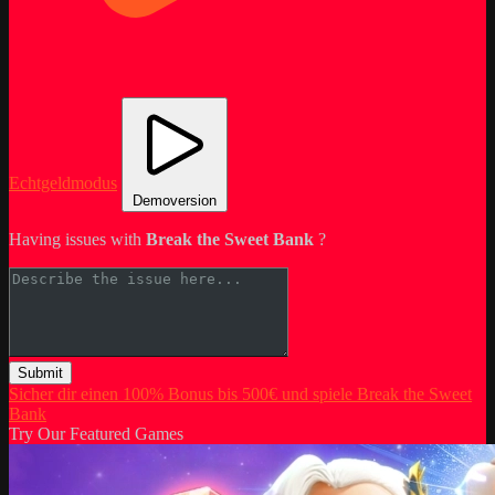
Echtgeldmodus
Demoversion
Having issues with
Break the Sweet Bank
?
Submit
Sicher dir einen 100% Bonus bis 500€ und spiele Break the Sweet
Bank
Try Our Featured Games