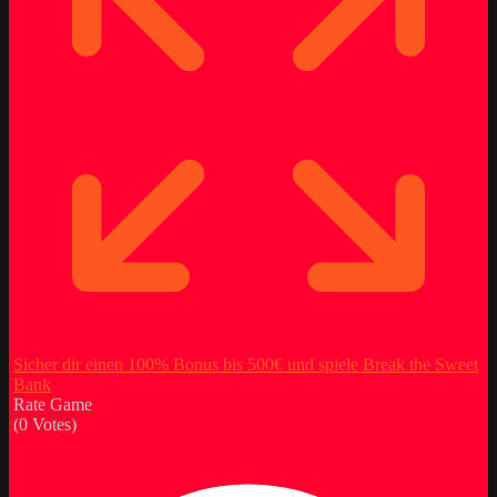
Sicher dir einen 100% Bonus bis 500€ und spiele Break the Sweet
Bank
Rate Game
(
0
Votes)