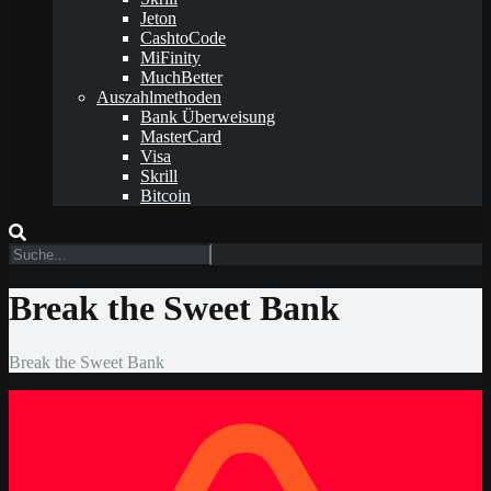
Jeton
CashtoCode
MiFinity
MuchBetter
Auszahlmethoden
Bank Überweisung
MasterCard
Visa
Skrill
Bitcoin
Break the Sweet Bank
Break the Sweet Bank