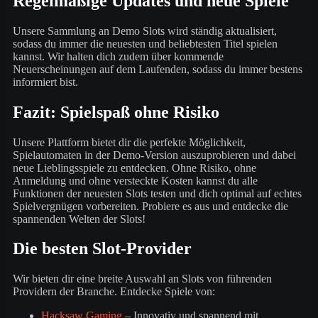
Regelmäßige Updates und neue Spiele
Unsere Sammlung an Demo Slots wird ständig aktualisiert,
sodass du immer die neuesten und beliebtesten Titel spielen
kannst. Wir halten dich zudem über kommende
Neuerscheinungen auf dem Laufenden, sodass du immer bestens
informiert bist.
Fazit: Spielspaß ohne Risiko
Unsere Plattform bietet dir die perfekte Möglichkeit,
Spielautomaten in der Demo-Version auszuprobieren und dabei
neue Lieblingsspiele zu entdecken. Ohne Risiko, ohne
Anmeldung und ohne versteckte Kosten kannst du alle
Funktionen der neuesten Slots testen und dich optimal auf echtes
Spielvergnügen vorbereiten. Probiere es aus und entdecke die
spannenden Welten der Slots!
Die besten Slot-Provider
Wir bieten dir eine breite Auswahl an Slots von führenden
Providern der Branche. Entdecke Spiele von:
Hacksaw Gaming
– Innovativ und spannend mit