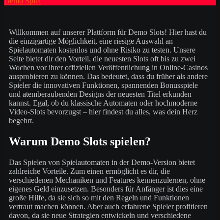
Demo Spiel
Willkommen auf unserer Plattform für Demo Slots! Hier hast du
die einzigartige Möglichkeit, eine riesige Auswahl an
Spielautomaten kostenlos und ohne Risiko zu testen. Unsere
Seite bietet dir den Vorteil, die neuesten Slots oft bis zu zwei
Wochen vor ihrer offiziellen Veröffentlichung in Online-Casinos
ausprobieren zu können. Das bedeutet, dass du früher als andere
Spieler die innovativen Funktionen, spannenden Bonusspiele
und atemberaubenden Designs der neuesten Titel erkunden
kannst. Egal, ob du klassische Automaten oder hochmoderne
Video-Slots bevorzugst – hier findest du alles, was dein Herz
begehrt.
Warum Demo Slots spielen?
Das Spielen von Spielautomaten in der Demo-Version bietet
zahlreiche Vorteile. Zum einen ermöglicht es dir, die
verschiedenen Mechaniken und Features kennenzulernen, ohne
eigenes Geld einzusetzen. Besonders für Anfänger ist dies eine
große Hilfe, da sie sich so mit den Regeln und Funktionen
vertraut machen können. Aber auch erfahrene Spieler profitieren
davon, da sie neue Strategien entwickeln und verschiedene