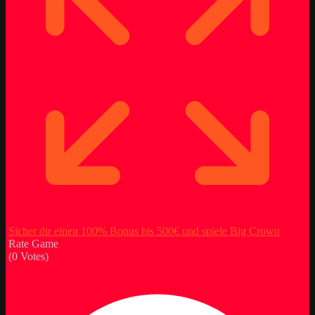
Sicher dir einen 100% Bonus bis 500€ und spiele Big Crown
Rate Game
(
0
Votes)