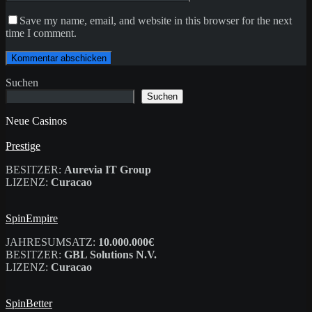
Save my name, email, and website in this browser for the next
time I comment.
Suchen
Suchen
Neue Casinos
Prestige
BESITZER:
Aurevia IT Group
LIZENZ:
Curacao
SpinEmpire
JAHRESUMSATZ:
10.000.000€
BESITZER:
GBL Solutions N.V.
LIZENZ:
Curacao
SpinBetter