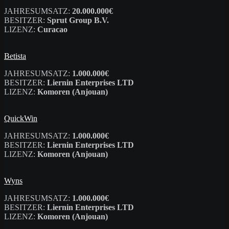
JAHRESUMSATZ:
20.000.000€
BESITZER:
Sprut Group B.V.
LIZENZ:
Curacao
Betista
JAHRESUMSATZ:
1.000.000€
BESITZER:
Liernin Enterprises LTD
LIZENZ:
Komoren (Anjouan)
QuickWin
JAHRESUMSATZ:
1.000.000€
BESITZER:
Liernin Enterprises LTD
LIZENZ:
Komoren (Anjouan)
Wyns
JAHRESUMSATZ:
1.000.000€
BESITZER:
Liernin Enterprises LTD
LIZENZ:
Komoren (Anjouan)