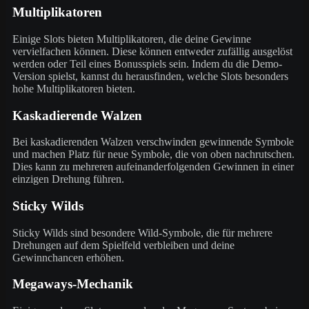
Multiplikatoren
Einige Slots bieten Multiplikatoren, die deine Gewinne
vervielfachen können. Diese können entweder zufällig ausgelöst
werden oder Teil eines Bonusspiels sein. Indem du die Demo-
Version spielst, kannst du herausfinden, welche Slots besonders
hohe Multiplikatoren bieten.
Kaskadierende Walzen
Bei kaskadierenden Walzen verschwinden gewinnende Symbole
und machen Platz für neue Symbole, die von oben nachrutschen.
Dies kann zu mehreren aufeinanderfolgenden Gewinnen in einer
einzigen Drehung führen.
Sticky Wilds
Sticky Wilds sind besondere Wild-Symbole, die für mehrere
Drehungen auf dem Spielfeld verbleiben und deine
Gewinnchancen erhöhen.
Megaways-Mechanik