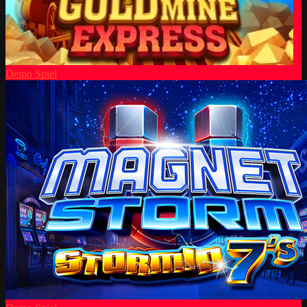
Demo Spiel