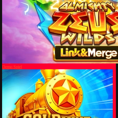
Demo Spiel