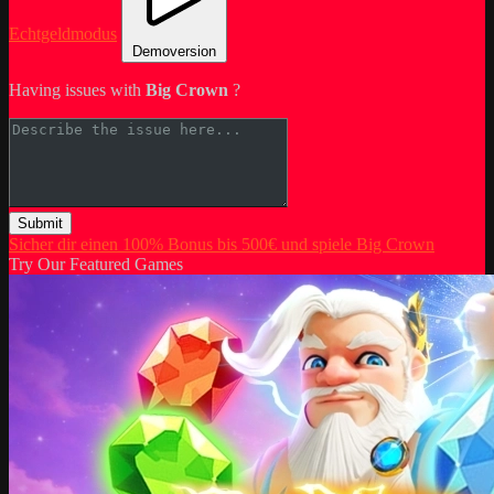
Echtgeldmodus
Demoversion
Having issues with
Big Crown
?
Submit
Sicher dir einen 100% Bonus bis 500€ und spiele Big Crown
Try Our Featured Games