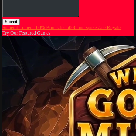
Submit
Sicher dir einen 100% Bonus bis 500€ und spiele Ace Royale
Try Our Featured Games