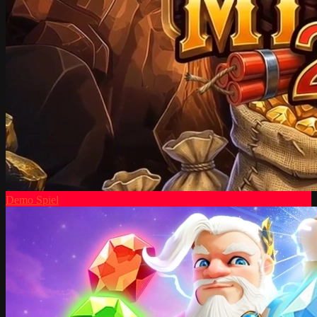
Demo Spiel