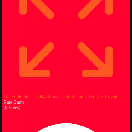
Sicher dir einen 100% Bonus bis 500€ und spiele Ace Royale
Rate Game
(
0
Votes)