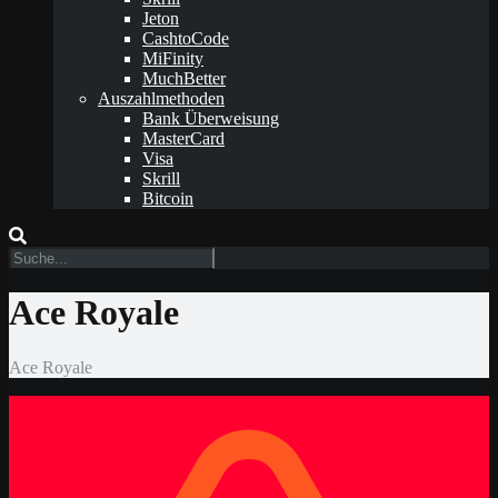
Jeton
CashtoCode
MiFinity
MuchBetter
Auszahlmethoden
Bank Überweisung
MasterCard
Visa
Skrill
Bitcoin
Ace Royale
Ace Royale