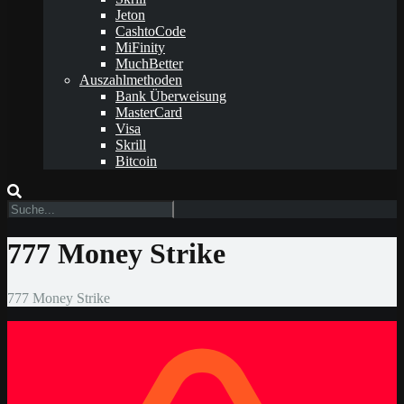
Jeton
CashtoCode
MiFinity
MuchBetter
Auszahlmethoden
Bank Überweisung
MasterCard
Visa
Skrill
Bitcoin
777 Money Strike
777 Money Strike