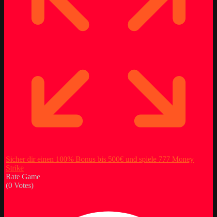
Sicher dir einen 100% Bonus bis 500€ und spiele 777 Money
Strike
Rate Game
(
0
Votes)