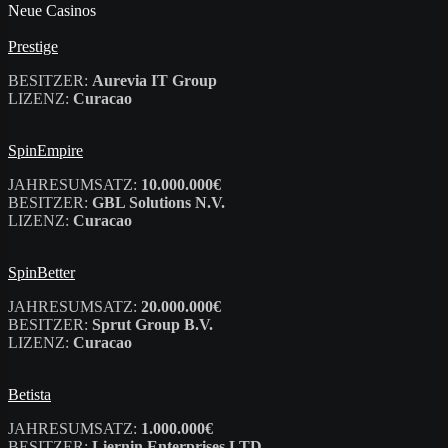
Neue Casinos
Prestige
BESITZER:
Aurevia IT Group
LIZENZ:
Curacao
SpinEmpire
JAHRESUMSATZ:
10.000.000€
BESITZER:
GBL Solutions N.V.
LIZENZ:
Curacao
SpinBetter
JAHRESUMSATZ:
20.000.000€
BESITZER:
Sprut Group B.V.
LIZENZ:
Curacao
Betista
JAHRESUMSATZ:
1.000.000€
BESITZER:
Liernin Enterprises LTD