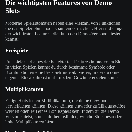
Die wichtigsten Features von Demo
Slots
Moderne Spielautomaten haben eine Vielzahl von Funktionen,
die das Spielerlebnis noch spannender machen. Hier sind einige
der wichtigsten Features, die du in den Demo-Versionen testen
kannst:
Freispiele
Freispiele sind eines der beliebtesten Features in modernen Slots.
In vielen Spielen kannst du durch bestimmte Symbole oder
Kombinationen eine Freispielrunde aktivieren, in der du ohne
eigenen Einsatz drehst und trotzdem Gewinne erzielen kannst.
Multiplikatoren
Einige Slots bieten Multiplikatoren, die deine Gewinne
vervielfachen können. Diese können entweder zufällig ausgelöst
werden oder Teil eines Bonusspiels sein. Indem du die Demo-
Version spielst, kannst du herausfinden, welche Slots besonders
hohe Multiplikatoren bieten.