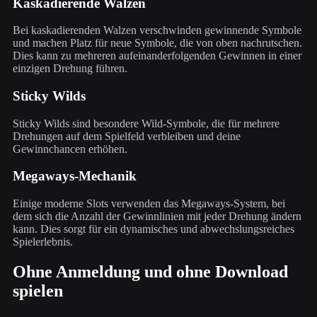
Kaskadierende Walzen
Bei kaskadierenden Walzen verschwinden gewinnende Symbole
und machen Platz für neue Symbole, die von oben nachrutschen.
Dies kann zu mehreren aufeinanderfolgenden Gewinnen in einer
einzigen Drehung führen.
Sticky Wilds
Sticky Wilds sind besondere Wild-Symbole, die für mehrere
Drehungen auf dem Spielfeld verbleiben und deine
Gewinnchancen erhöhen.
Megaways-Mechanik
Einige moderne Slots verwenden das Megaways-System, bei
dem sich die Anzahl der Gewinnlinien mit jeder Drehung ändern
kann. Dies sorgt für ein dynamisches und abwechslungsreiches
Spielerlebnis.
Ohne Anmeldung und ohne Download
spielen