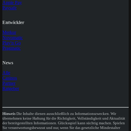
Apple Pay
Paysafe
Entwickler
Merkur
Novomatic
Play'n Go
Pragmatic
News
Alle
Casinos
Partner
Ratgeber
Hinweis
Die Inhalte dienen ausschließlich zu Informationszwecken. Wir
übernehmen keine Haftung für die Richtigkeit, Vollständigkeit und Aktualität
der bereitgestellten Informationen. Glücksspiel kann süchtig machen. Spielen
Sie verantwortungsbewusst und nur, wenn Sie das gesetzliche Mindestalter