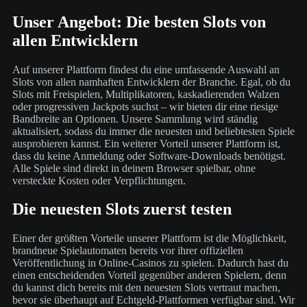
Unser Angebot: Die besten Slots von
allen Entwicklern
Auf unserer Plattform findest du eine umfassende Auswahl an
Slots von allen namhaften Entwicklern der Branche. Egal, ob du
Slots mit Freispielen, Multiplikatoren, kaskadierenden Walzen
oder progressiven Jackpots suchst – wir bieten dir eine riesige
Bandbreite an Optionen. Unsere Sammlung wird ständig
aktualisiert, sodass du immer die neuesten und beliebtesten Spiele
ausprobieren kannst. Ein weiterer Vorteil unserer Plattform ist,
dass du keine Anmeldung oder Software-Downloads benötigst.
Alle Spiele sind direkt in deinem Browser spielbar, ohne
versteckte Kosten oder Verpflichtungen.
Die neuesten Slots zuerst testen
Einer der größten Vorteile unserer Plattform ist die Möglichkeit,
brandneue Spielautomaten bereits vor ihrer offiziellen
Veröffentlichung in Online-Casinos zu spielen. Dadurch hast du
einen entscheidenden Vorteil gegenüber anderen Spielern, denn
du kannst dich bereits mit den neuesten Slots vertraut machen,
bevor sie überhaupt auf Echtgeld-Plattformen verfügbar sind. Wir