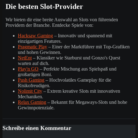
Die besten Slot-Provider
Wir bieten dir eine breite Auswahl an Slots von führenden
Providern der Branche. Entdecke Spiele von:
Hacksaw Gaming
– Innovativ und spannend mit
einzigartigen Features.
Pragmatic Play
– Einer der Marktführer mit Top-Grafiken
und hohen Gewinnen.
NetEnt
– Klassiker wie Starburst und Gonzo's Quest
warten auf dich.
Play'n GO
– Perfekte Mischung aus Spielspaß und
großartigen Boni.
Push Gaming
– Hochvolatiles Gameplay für die
Risikofreudigen.
Nolimit City
– Extrem kreative Slots mit innovativen
Mechaniken.
Relax Gaming
– Bekannt für Megaways-Slots und hohe
Gewinnpotenziale.
Schreibe einen Kommentar