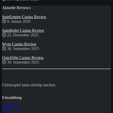
Aktuelle Reviews
SpinEmpire Casino Review
8. Januar 2026
SpinBetter Casino Review
22. Dezember 2025
Wyns Casino Review
30. September 2025
QuickWin Casino Review
30. September 2025
Glücksspiel kann süchtig machen.
Einzahlung
Mastercard
Visa