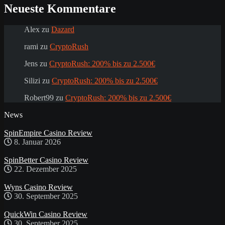
Neueste Kommentare
Alex
zu
Dazard
rami
zu
CryptoRush
Jens
zu
CryptoRush: 200% bis zu 2.500€
Silizi
zu
CryptoRush: 200% bis zu 2.500€
Robert99
zu
CryptoRush: 200% bis zu 2.500€
News
SpinEmpire Casino Review
8. Januar 2026
SpinBetter Casino Review
22. Dezember 2025
Wyns Casino Review
30. September 2025
QuickWin Casino Review
30. September 2025