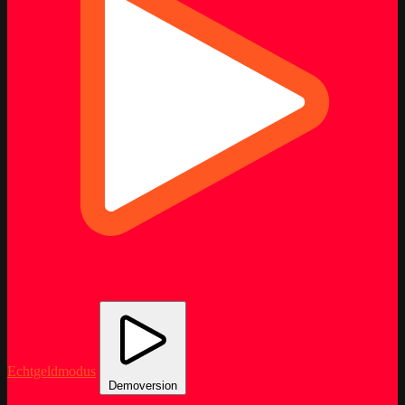
Echtgeldmodus
Demoversion