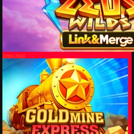
Demo Spiel