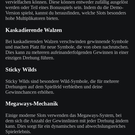
vervielfachen können. Diese können entweder zufällig ausgelöst
werden oder Teil eines Bonusspiels sein. Indem du die Demo-
Version spielst, kannst du herausfinden, welche Slots besonders
hohe Multiplikatoren bieten.
Kaskadierende Walzen
Bei kaskadierenden Walzen verschwinden gewinnende Symbole
und machen Platz für neue Symbole, die von oben nachrutschen.
Dies kann zu mehreren aufeinanderfolgenden Gewinnen in einer
einzigen Drehung führen.
Sticky Wilds
Sticky Wilds sind besondere Wild-Symbole, die für mehrere
Drehungen auf dem Spielfeld verbleiben und deine
Gewinnchancen erhöhen.
Megaways-Mechanik
Einige moderne Slots verwenden das Megaways-System, bei
dem sich die Anzahl der Gewinnlinien mit jeder Drehung ändern
kann. Dies sorgt für ein dynamisches und abwechslungsreiches
Spielerlebnis.