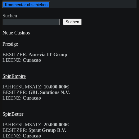
Suchen
Suchen
Neue Casinos
Prestige
BESITZER:
Aurevia IT Group
LIZENZ:
Curacao
SpinEmpire
JAHRESUMSATZ:
10.000.000€
BESITZER:
GBL Solutions N.V.
LIZENZ:
Curacao
SpinBetter
JAHRESUMSATZ:
20.000.000€
BESITZER:
Sprut Group B.V.
LIZENZ:
Curacao