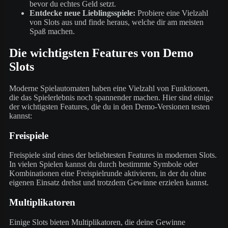
bevor du echtes Geld setzt.
Entdecke neue Lieblingsspiele:
Probiere eine Vielzahl
von Slots aus und finde heraus, welche dir am meisten
Spaß machen.
Die wichtigsten Features von Demo
Slots
Moderne Spielautomaten haben eine Vielzahl von Funktionen,
die das Spielerlebnis noch spannender machen. Hier sind einige
der wichtigsten Features, die du in den Demo-Versionen testen
kannst:
Freispiele
Freispiele sind eines der beliebtesten Features in modernen Slots.
In vielen Spielen kannst du durch bestimmte Symbole oder
Kombinationen eine Freispielrunde aktivieren, in der du ohne
eigenen Einsatz drehst und trotzdem Gewinne erzielen kannst.
Multiplikatoren
Einige Slots bieten Multiplikatoren, die deine Gewinne