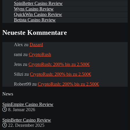
SpinBetter Casino Review
Wyns Casino Review
QuickWin Casino Review
Betista Casino Review
Neueste Kommentare
Alex
zu
Dazard
rami
zu
CryptoRush
Jens
zu
CryptoRush: 200% bis zu 2.500€
Silizi
zu
CryptoRush: 200% bis zu 2.500€
Robert99
zu
CryptoRush: 200% bis zu 2.500€
News
SpinEmpire Casino Review
8. Januar 2026
SpinBetter Casino Review
22. Dezember 2025