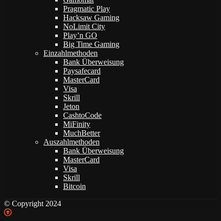
Pragmatic Play
Hacksaw Gaming
NoLimit City
Play’n GO
Big Time Gaming
Einzahlmethoden
Bank Überweisung
Paysafecard
MasterCard
Visa
Skrill
Jeton
CashtoCode
MiFinity
MuchBetter
Auszahlmethoden
Bank Überweisung
MasterCard
Visa
Skrill
Bitcoin
© Copyright 2024