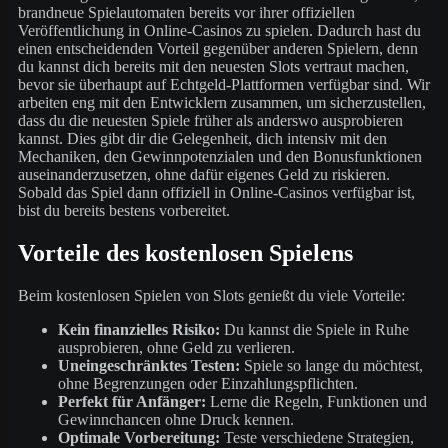
brandneue Spielautomaten bereits vor ihrer offiziellen
Veröffentlichung in Online-Casinos zu spielen. Dadurch hast du
einen entscheidenden Vorteil gegenüber anderen Spielern, denn
du kannst dich bereits mit den neuesten Slots vertraut machen,
bevor sie überhaupt auf Echtgeld-Plattformen verfügbar sind. Wir
arbeiten eng mit den Entwicklern zusammen, um sicherzustellen,
dass du die neuesten Spiele früher als anderswo ausprobieren
kannst. Dies gibt dir die Gelegenheit, dich intensiv mit den
Mechaniken, den Gewinnpotenzialen und den Bonusfunktionen
auseinanderzusetzen, ohne dafür eigenes Geld zu riskieren.
Sobald das Spiel dann offiziell in Online-Casinos verfügbar ist,
bist du bereits bestens vorbereitet.
Vorteile des kostenlosen Spielens
Beim kostenlosen Spielen von Slots genießt du viele Vorteile:
Kein finanzielles Risiko:
Du kannst die Spiele in Ruhe
ausprobieren, ohne Geld zu verlieren.
Uneingeschränktes Testen:
Spiele so lange du möchtest,
ohne Begrenzungen oder Einzahlungspflichten.
Perfekt für Anfänger:
Lerne die Regeln, Funktionen und
Gewinnchancen ohne Druck kennen.
Optimale Vorbereitung:
Teste verschiedene Strategien,