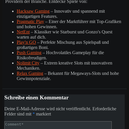
Providern der Branche. Entdecke Spiele von:
Hacksaw Gaming
– Innovativ und spannend mit
einzigartigen Features.
Pragmatic Play
– Einer der Marktführer mit Top-Grafiken
und hohen Gewinnen.
NetEnt
– Klassiker wie Starburst und Gonzo's Quest
warten auf dich.
Play'n GO
– Perfekte Mischung aus Spielspaß und
großartigen Boni.
Push Gaming
– Hochvolatiles Gameplay für die
Risikofreudigen.
Nolimit City
– Extrem kreative Slots mit innovativen
Mechaniken.
Relax Gaming
– Bekannt für Megaways-Slots und hohe
Gewinnpotenziale.
Schreibe einen Kommentar
Deine E-Mail-Adresse wird nicht veröffentlicht.
Erforderliche
Felder sind mit
*
markiert