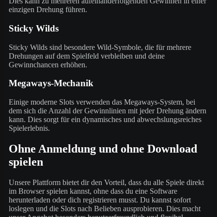
Dies kann zu mehreren aufeinanderfolgenden Gewinnen in einer
einzigen Drehung führen.
Sticky Wilds
Sticky Wilds sind besondere Wild-Symbole, die für mehrere
Drehungen auf dem Spielfeld verbleiben und deine
Gewinnchancen erhöhen.
Megaways-Mechanik
Einige moderne Slots verwenden das Megaways-System, bei
dem sich die Anzahl der Gewinnlinien mit jeder Drehung ändern
kann. Dies sorgt für ein dynamisches und abwechslungsreiches
Spielerlebnis.
Ohne Anmeldung und ohne Download
spielen
Unsere Plattform bietet dir den Vorteil, dass du alle Spiele direkt
im Browser spielen kannst, ohne dass du eine Software
herunterladen oder dich registrieren musst. Du kannst sofort
loslegen und die Slots nach Belieben ausprobieren. Dies macht