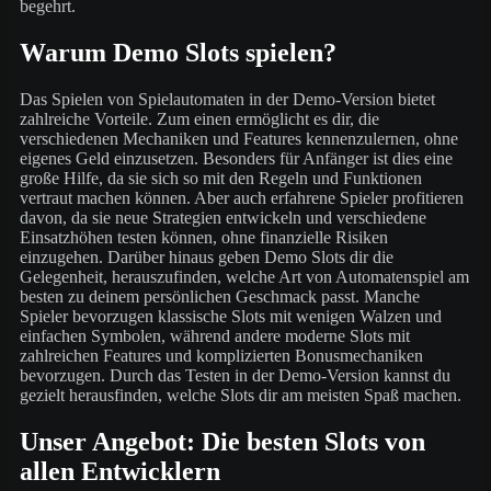
begehrt.
Warum Demo Slots spielen?
Das Spielen von Spielautomaten in der Demo-Version bietet
zahlreiche Vorteile. Zum einen ermöglicht es dir, die
verschiedenen Mechaniken und Features kennenzulernen, ohne
eigenes Geld einzusetzen. Besonders für Anfänger ist dies eine
große Hilfe, da sie sich so mit den Regeln und Funktionen
vertraut machen können. Aber auch erfahrene Spieler profitieren
davon, da sie neue Strategien entwickeln und verschiedene
Einsatzhöhen testen können, ohne finanzielle Risiken
einzugehen. Darüber hinaus geben Demo Slots dir die
Gelegenheit, herauszufinden, welche Art von Automatenspiel am
besten zu deinem persönlichen Geschmack passt. Manche
Spieler bevorzugen klassische Slots mit wenigen Walzen und
einfachen Symbolen, während andere moderne Slots mit
zahlreichen Features und komplizierten Bonusmechaniken
bevorzugen. Durch das Testen in der Demo-Version kannst du
gezielt herausfinden, welche Slots dir am meisten Spaß machen.
Unser Angebot: Die besten Slots von
allen Entwicklern