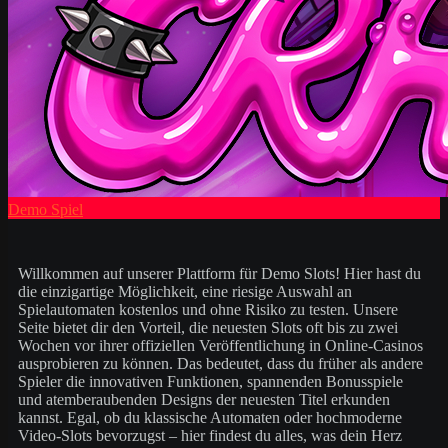
Demo Spiel
Willkommen auf unserer Plattform für Demo Slots! Hier hast du
die einzigartige Möglichkeit, eine riesige Auswahl an
Spielautomaten kostenlos und ohne Risiko zu testen. Unsere
Seite bietet dir den Vorteil, die neuesten Slots oft bis zu zwei
Wochen vor ihrer offiziellen Veröffentlichung in Online-Casinos
ausprobieren zu können. Das bedeutet, dass du früher als andere
Spieler die innovativen Funktionen, spannenden Bonusspiele
und atemberaubenden Designs der neuesten Titel erkunden
kannst. Egal, ob du klassische Automaten oder hochmoderne
Video-Slots bevorzugst – hier findest du alles, was dein Herz