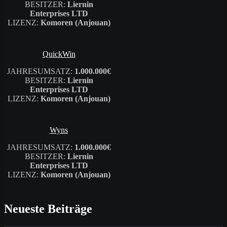
BESITZER:
Liernin
Enterprises LTD
LIZENZ:
Komoren (Anjouan)
QuickWin
JAHRESUMSATZ:
1.000.000€
BESITZER:
Liernin
Enterprises LTD
LIZENZ:
Komoren (Anjouan)
Wyns
JAHRESUMSATZ:
1.000.000€
BESITZER:
Liernin
Enterprises LTD
LIZENZ:
Komoren (Anjouan)
Neueste Beiträge