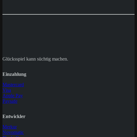
Glücksspiel kann süchtig machen.
Einzahlung
Mastercard
Visa
Apple Pay
Paysafe
Entwickler
Merkur
Novomatic