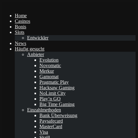
Home
Casinos
Bonis
Slots
Entwickler
News
Häufig gesucht
Anbieter
Evolution
Novomatic
Merkur
Gamomat
Pragmatic Play
Hacksaw Gaming
NoLimit City
Play’n GO
Big Time Gaming
Einzahlmethoden
Bank Überweisung
Paysafecard
MasterCard
Visa
Skrill