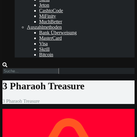
Jeton
CashtoCode
MiFinity
MuchBetter
Auszahlmethoden
Bank Überweisung
MasterCard
Visa
Skrill
Bitcoin
3 Pharaoh Treasure
3 Pharaoh Treasure