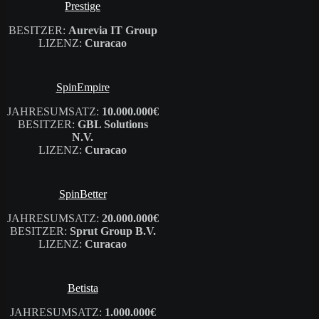
Prestige
BESITZER:
Aurevia IT Group
LIZENZ:
Curacao
SpinEmpire
JAHRESUMSATZ:
10.000.000€
BESITZER:
GBL Solutions
N.V.
LIZENZ:
Curacao
SpinBetter
JAHRESUMSATZ:
20.000.000€
BESITZER:
Sprut Group B.V.
LIZENZ:
Curacao
Betista
JAHRESUMSATZ:
1.000.000€