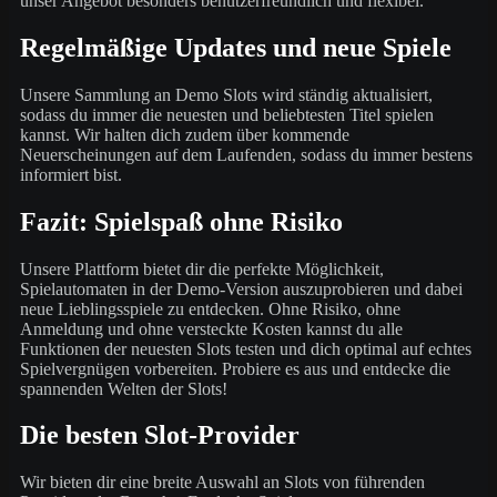
unser Angebot besonders benutzerfreundlich und flexibel.
Regelmäßige Updates und neue Spiele
Unsere Sammlung an Demo Slots wird ständig aktualisiert,
sodass du immer die neuesten und beliebtesten Titel spielen
kannst. Wir halten dich zudem über kommende
Neuerscheinungen auf dem Laufenden, sodass du immer bestens
informiert bist.
Fazit: Spielspaß ohne Risiko
Unsere Plattform bietet dir die perfekte Möglichkeit,
Spielautomaten in der Demo-Version auszuprobieren und dabei
neue Lieblingsspiele zu entdecken. Ohne Risiko, ohne
Anmeldung und ohne versteckte Kosten kannst du alle
Funktionen der neuesten Slots testen und dich optimal auf echtes
Spielvergnügen vorbereiten. Probiere es aus und entdecke die
spannenden Welten der Slots!
Die besten Slot-Provider
Wir bieten dir eine breite Auswahl an Slots von führenden