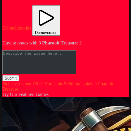
Echtgeldmodus
Demoversion
Having issues with
3 Pharaoh Treasure
?
Submit
Sicher dir einen 100% Bonus bis 500€ und spiele 3 Pharaoh
Treasure
Try Our Featured Games