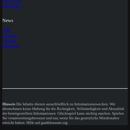
Play'n Go
Pragmatic
News
Alle
Casinos
Partner
Ratgeber
Hinweis
Die Inhalte dienen ausschließlich zu Informationszwecken. Wir
übernehmen keine Haftung für die Richtigkeit, Vollständigkeit und Aktualität
der bereitgestellten Informationen. Glücksspiel kann süchtig machen. Spielen
Sie verantwortungsbewusst und nur, wenn Sie das gesetzliche Mindestalter
erreicht haben. Hilfe auf gambleaware.org