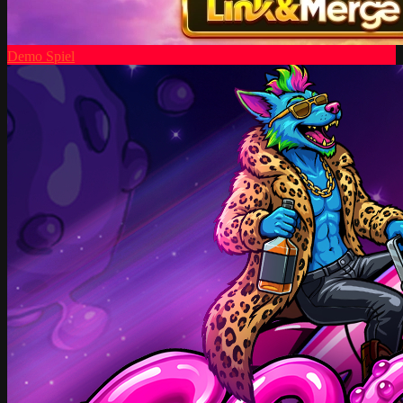
Demo Spiel