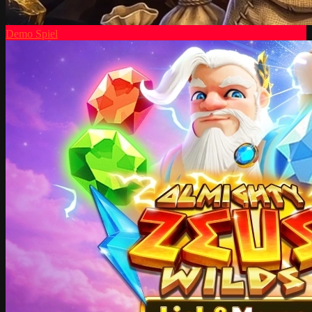
Demo Spiel