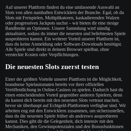
Auf unserer Plattform findest du eine umfassende Auswahl an
Slots von allen namhaften Entwicklern der Branche. Egal, ob du
Slots mit Freispielen, Multiplikatoren, kaskadierenden Walzen
oder progressiven Jackpots suchst – wir bieten dir eine riesige
Bandbreite an Optionen. Unsere Sammlung wird ständig
aktualisiert, sodass du immer die neuesten und beliebtesten Spiele
ausprobieren kannst. Ein weiterer Vorteil unserer Plattform ist,
dass du keine Anmeldung oder Software-Downloads benötigst.
Alle Spiele sind direkt in deinem Browser spielbar, ohne
versteckte Kosten oder Verpflichtungen.
Die neuesten Slots zuerst testen
Einer der größten Vorteile unserer Plattform ist die Möglichkeit,
brandneue Spielautomaten bereits vor ihrer offiziellen
Veröffentlichung in Online-Casinos zu spielen. Dadurch hast du
einen entscheidenden Vorteil gegenüber anderen Spielern, denn
du kannst dich bereits mit den neuesten Slots vertraut machen,
bevor sie überhaupt auf Echtgeld-Plattformen verfügbar sind. Wir
arbeiten eng mit den Entwicklern zusammen, um sicherzustellen,
dass du die neuesten Spiele früher als anderswo ausprobieren
kannst. Dies gibt dir die Gelegenheit, dich intensiv mit den
Mechaniken, den Gewinnpotenzialen und den Bonusfunktionen