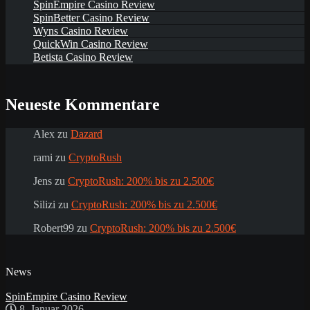
SpinEmpire Casino Review
SpinBetter Casino Review
Wyns Casino Review
QuickWin Casino Review
Betista Casino Review
Neueste Kommentare
Alex
zu
Dazard
rami
zu
CryptoRush
Jens
zu
CryptoRush: 200% bis zu 2.500€
Silizi
zu
CryptoRush: 200% bis zu 2.500€
Robert99
zu
CryptoRush: 200% bis zu 2.500€
News
SpinEmpire Casino Review
8. Januar 2026