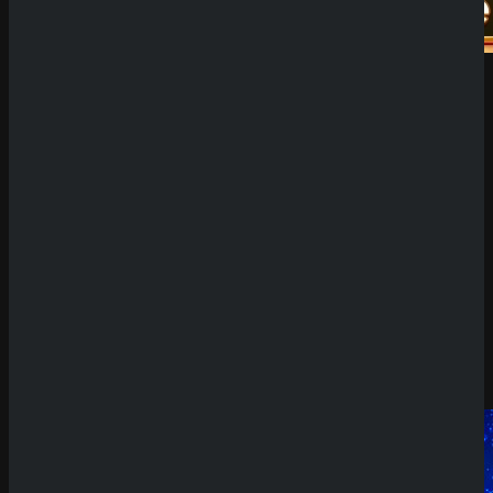
Demo Spiel
Demo Spiel