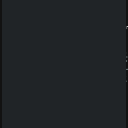
Prestige
SpinE
BESITZER:
JAHRES
Aurevia
10.000.0
IT
BESITZE
Group
GBL
LIZENZ:
Solution
Curacao
N.V.
LIZENZ:
Curacao