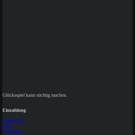
Save my name, email, and website in this
browser for the next time I comment.
Glücksspiel kann süchtig machen.
Einzahlung
Mastercard
Visa
Apple Pay