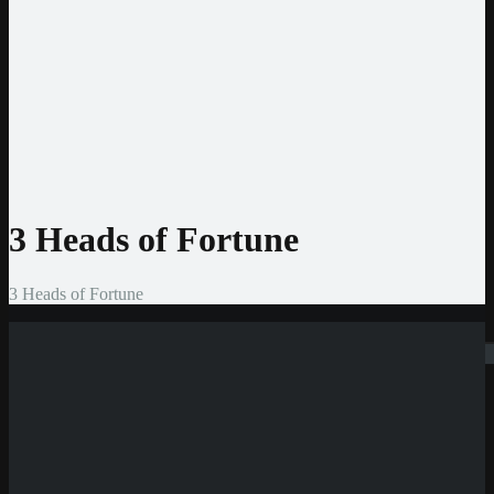
Jeton
CashtoCode
MiFinity
MuchBetter
Auszahlmethoden
Bank Überweisung
MasterCard
Visa
Skrill
Bitcoin
3 Heads of Fortune
3 Heads of Fortune
Suchen
Neue Casinos