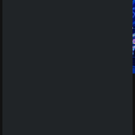
Demo Spiel
Willkommen auf unserer Plattform für Demo
Slots! Hier hast du die einzigartige Möglichkeit,
eine riesige Auswahl an Spielautomaten
kostenlos und ohne Risiko zu testen. Unsere
Seite bietet dir den Vorteil, die neuesten Slots
oft bis zu zwei Wochen vor ihrer offiziellen
Veröffentlichung in Online-Casinos
ausprobieren zu können. Das bedeutet, dass du