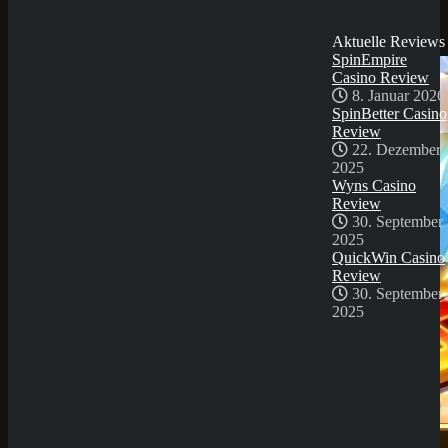
30. September
Sicher dir einen 100% Bonus bis 500€ und spiele 3
2025
Greedy Piggy Pots
Aktuelle Reviews
Try Our Featured Games
SpinEmpire
Casino Review
8. Januar 2026
SpinBetter Casino
Review
22. Dezember
2025
Wyns Casino
Review
30. September
2025
QuickWin Casino
Review
30. September
2025