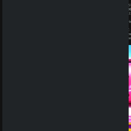
JAHRESUMSATZ:
JAHRES
1.000.000€
1.000.00
BESITZER:
BESITZE
Liernin
Liernin
Enterprises
Enterpri
LTD
LTD
LIZENZ:
LIZENZ:
Komoren
Komore
(Anjouan)
(Anjoua
Neueste
Beiträge
SpinEmpir
e Casino
Review
SpinBetter
Casino
Review
Wyns
Casino