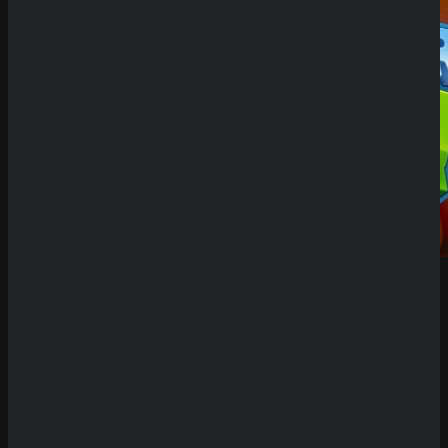
Demo Spiel
Willkommen auf unserer Plattform für Demo
Slots! Hier hast du die einzigartige Möglichkeit,
eine riesige Auswahl an Spielautomaten
kostenlos und ohne Risiko zu testen. Unsere
Seite bietet dir den Vorteil, die neuesten Slots
oft bis zu zwei Wochen vor ihrer offiziellen
Veröffentlichung in Online-Casinos