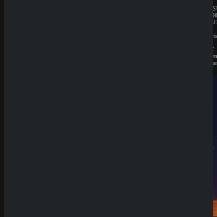
JAHRESUMSATZ:
JAHRES
1.000.000€
1.000.00
BESITZER:
BESITZE
Liernin
Liernin
Enterprises
Enterpri
LTD
LTD
LIZENZ:
LIZENZ:
Komoren
Komore
(Anjouan)
(Anjoua
Neueste
Beiträge
SpinEmpir
e Casino
Review
SpinBetter
Casino
Review
Wyns
Casino