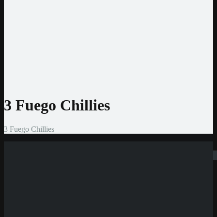
Jeton
CashtoCode
MiFinity
MuchBetter
Auszahlmethoden
Bank Überweisung
MasterCard
Visa
Skrill
Bitcoin
3 Fuego Chillies
3 Fuego Chillies
Suchen
Neue Casinos