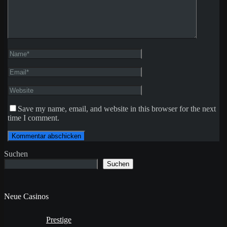
Save my name, email, and website in this browser for the next
time I comment.
Suchen
Suchen
Neue Casinos
Prestige