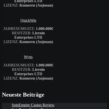
Enterprises LTD
LIZENZ:
Komoren (Anjouan)
QuickWin
JAHRESUMSATZ:
1.000.000€
BESITZER:
Liernin
Enterprises LTD
LIZENZ:
Komoren (Anjouan)
Wyns
JAHRESUMSATZ:
1.000.000€
BESITZER:
Liernin
Enterprises LTD
LIZENZ:
Komoren (Anjouan)
Neueste Beiträge
SpinEmpire Casino Review