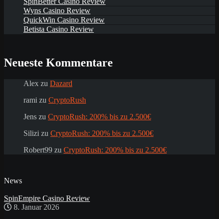
SpinBetter Casino Review
Wyns Casino Review
QuickWin Casino Review
Betista Casino Review
Neueste Kommentare
Alex
zu
Dazard
rami
zu
CryptoRush
Jens
zu
CryptoRush: 200% bis zu 2.500€
Silizi
zu
CryptoRush: 200% bis zu 2.500€
Robert99
zu
CryptoRush: 200% bis zu 2.500€
News
SpinEmpire Casino Review
8. Januar 2026