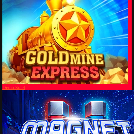
Demo Spiel