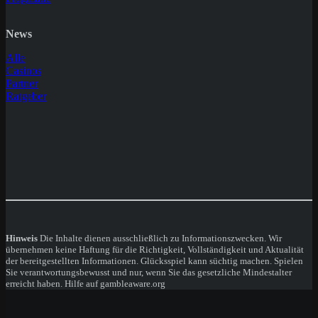
News
Alle
Casinos
Partner
Ratgeber
Hinweis
Die Inhalte dienen ausschließlich zu Informationszwecken. Wir
übernehmen keine Haftung für die Richtigkeit, Vollständigkeit und Aktualität
der bereitgestellten Informationen. Glücksspiel kann süchtig machen. Spielen
Sie verantwortungsbewusst und nur, wenn Sie das gesetzliche Mindestalter
erreicht haben. Hilfe auf gambleaware.org