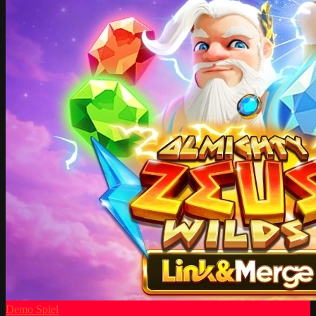
Demo Spiel