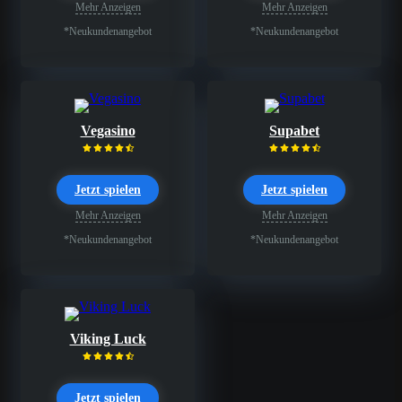
Mehr Anzeigen
Mehr Anzeigen
*Neukundenangebot
*Neukundenangebot
Vegasino
Supabet
Jetzt spielen
Jetzt spielen
Mehr Anzeigen
Mehr Anzeigen
*Neukundenangebot
*Neukundenangebot
Viking Luck
Jetzt spielen