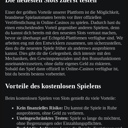
Die neuesten Slots zuerst testen
Einer der größten Vorteile unserer Plattform ist die Möglichkeit,
brandneue Spielautomaten bereits vor ihrer offiziellen
Veröffentlichung in Online-Casinos zu spielen. Dadurch hast du
einen entscheidenden Vorteil gegenüber anderen Spielern, denn
du kannst dich bereits mit den neuesten Slots vertraut machen,
bevor sie überhaupt auf Echtgeld-Plattformen verfügbar sind. Wir
arbeiten eng mit den Entwicklern zusammen, um sicherzustellen,
dass du die neuesten Spiele früher als anderswo ausprobieren
kannst. Dies gibt dir die Gelegenheit, dich intensiv mit den
Mechaniken, den Gewinnpotenzialen und den Bonusfunktionen
auseinanderzusetzen, ohne dafür eigenes Geld zu riskieren.
Sobald das Spiel dann offiziell in Online-Casinos verfügbar ist,
bist du bereits bestens vorbereitet.
Vorteile des kostenlosen Spielens
Beim kostenlosen Spielen von Slots genießt du viele Vorteile:
Kein finanzielles Risiko:
Du kannst die Spiele in Ruhe
ausprobieren, ohne Geld zu verlieren.
Uneingeschränktes Testen:
Spiele so lange du möchtest,
ohne Begrenzungen oder Einzahlungspflichten.