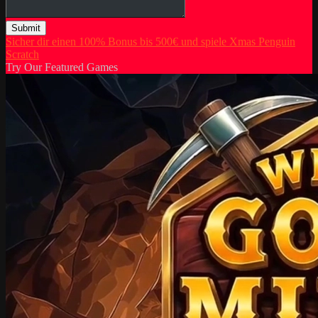
Submit
Sicher dir einen 100% Bonus bis 500€ und spiele Xmas Penguin
Scratch
Try Our Featured Games