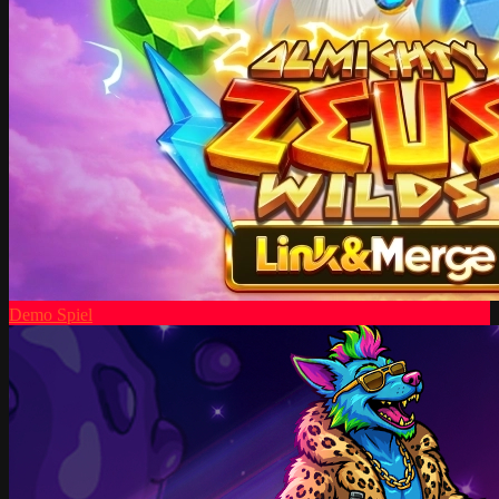
Demo Spiel