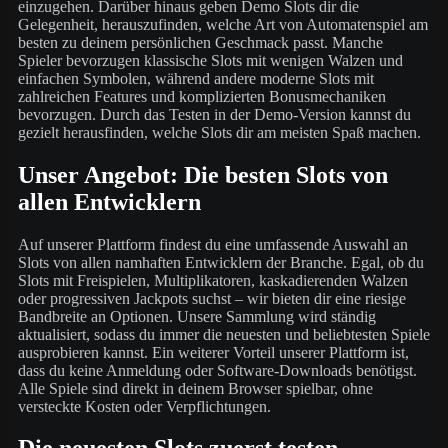
einzugehen. Darüber hinaus geben Demo Slots dir die
Gelegenheit, herauszufinden, welche Art von Automatenspiel am
besten zu deinem persönlichen Geschmack passt. Manche
Spieler bevorzugen klassische Slots mit wenigen Walzen und
einfachen Symbolen, während andere moderne Slots mit
zahlreichen Features und komplizierten Bonusmechaniken
bevorzugen. Durch das Testen in der Demo-Version kannst du
gezielt herausfinden, welche Slots dir am meisten Spaß machen.
Unser Angebot: Die besten Slots von
allen Entwicklern
Auf unserer Plattform findest du eine umfassende Auswahl an
Slots von allen namhaften Entwicklern der Branche. Egal, ob du
Slots mit Freispielen, Multiplikatoren, kaskadierenden Walzen
oder progressiven Jackpots suchst – wir bieten dir eine riesige
Bandbreite an Optionen. Unsere Sammlung wird ständig
aktualisiert, sodass du immer die neuesten und beliebtesten Spiele
ausprobieren kannst. Ein weiterer Vorteil unserer Plattform ist,
dass du keine Anmeldung oder Software-Downloads benötigst.
Alle Spiele sind direkt in deinem Browser spielbar, ohne
versteckte Kosten oder Verpflichtungen.