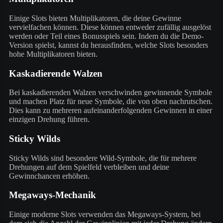
Einige Slots bieten Multiplikatoren, die deine Gewinne
vervielfachen können. Diese können entweder zufällig ausgelöst
werden oder Teil eines Bonusspiels sein. Indem du die Demo-
Version spielst, kannst du herausfinden, welche Slots besonders
hohe Multiplikatoren bieten.
Kaskadierende Walzen
Bei kaskadierenden Walzen verschwinden gewinnende Symbole
und machen Platz für neue Symbole, die von oben nachrutschen.
Dies kann zu mehreren aufeinanderfolgenden Gewinnen in einer
einzigen Drehung führen.
Sticky Wilds
Sticky Wilds sind besondere Wild-Symbole, die für mehrere
Drehungen auf dem Spielfeld verbleiben und deine
Gewinnchancen erhöhen.
Megaways-Mechanik
Einige moderne Slots verwenden das Megaways-System, bei