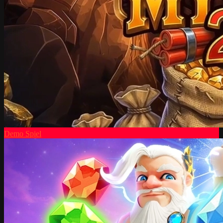
Demo Spiel