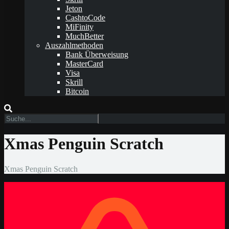
Jeton
CashtoCode
MiFinity
MuchBetter
Auszahlmethoden
Bank Überweisung
MasterCard
Visa
Skrill
Bitcoin
Xmas Penguin Scratch
Xmas Penguin Scratch