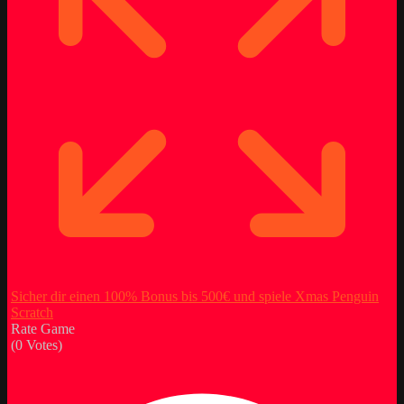
Sicher dir einen 100% Bonus bis 500€ und spiele Xmas Penguin
Scratch
Rate Game
(
0
Votes)