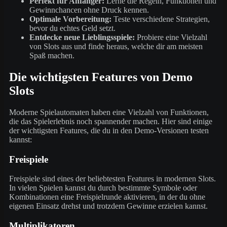
Perfekt für Anfänger:
Lerne die Regeln, Funktionen und
Gewinnchancen ohne Druck kennen.
Optimale Vorbereitung:
Teste verschiedene Strategien,
bevor du echtes Geld setzt.
Entdecke neue Lieblingsspiele:
Probiere eine Vielzahl
von Slots aus und finde heraus, welche dir am meisten
Spaß machen.
Die wichtigsten Features von Demo
Slots
Moderne Spielautomaten haben eine Vielzahl von Funktionen,
die das Spielerlebnis noch spannender machen. Hier sind einige
der wichtigsten Features, die du in den Demo-Versionen testen
kannst:
Freispiele
Freispiele sind eines der beliebtesten Features in modernen Slots.
In vielen Spielen kannst du durch bestimmte Symbole oder
Kombinationen eine Freispielrunde aktivieren, in der du ohne
eigenen Einsatz drehst und trotzdem Gewinne erzielen kannst.
Multiplikatoren