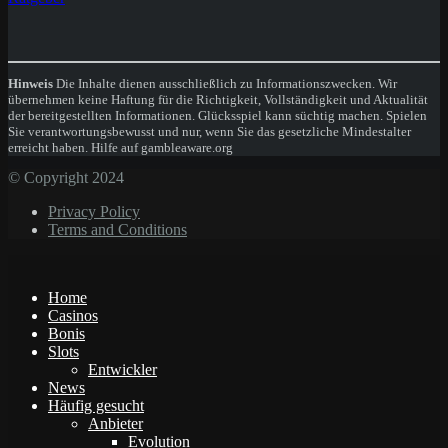
Hinweis
Die Inhalte dienen ausschließlich zu Informationszwecken. Wir
übernehmen keine Haftung für die Richtigkeit, Vollständigkeit und Aktualität
der bereitgestellten Informationen. Glücksspiel kann süchtig machen. Spielen
Sie verantwortungsbewusst und nur, wenn Sie das gesetzliche Mindestalter
erreicht haben. Hilfe auf gambleaware.org
© Copyright 2024
Privacy Policy
Terms and Conditions
Home
Casinos
Bonis
Slots
Entwickler
News
Häufig gesucht
Anbieter
Evolution