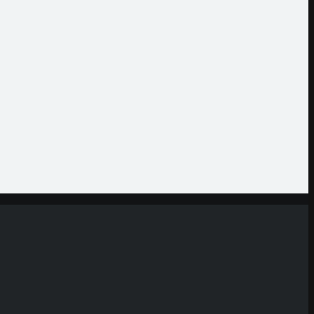
Suchen
Suchen
Neue Casinos
Prestige