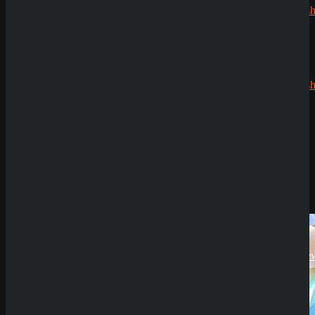
CryptoRush
200% bis
zu 2.500€
Echtgeldmodus
Robert99
Demoversion
zu
Having issues with
Wolf It Up! 3 Reeler
?
CryptoRush
200% bis
zu 2.500€
News
SpinEmpire Casino
Submit
Review
Sicher dir einen 100% Bonus bis 500€ und spiele
8. Januar 2026
Wolf It Up! 3 Reeler
SpinBetter Casino
Try Our Featured Games
Review
22. Dezember
2025
Wyns Casino Revie
30. September
2025
QuickWin Casino
Review