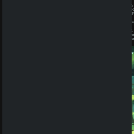
JAHRESUMSATZ:
JAHRES
1.000.000€
1.000.00
BESITZER:
BESITZE
Liernin
Liernin
Enterprises
Enterpri
LTD
LTD
LIZENZ:
LIZENZ:
Komoren
Komore
(Anjouan)
(Anjoua
Neueste
Beiträge
SpinEmpir
e Casino
Review
SpinBetter
Casino
Review
Wyns
Casino