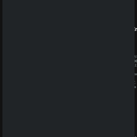
Prestige
SpinE
BESITZER:
JAHRES
Aurevia
10.000.0
IT
BESITZE
Group
GBL
LIZENZ:
Solution
Curacao
N.V.
LIZENZ:
Curacao