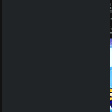
JAHRESUMSATZ:
JAHRES
1.000.000€
1.000.00
BESITZER:
BESITZE
Liernin
Liernin
Enterprises
Enterpri
LTD
LTD
LIZENZ:
LIZENZ:
Komoren
Komore
(Anjouan)
(Anjoua
Neueste
Beiträge
SpinEmpir
e Casino
Review
SpinBetter
Casino
Review
Wyns
Casino