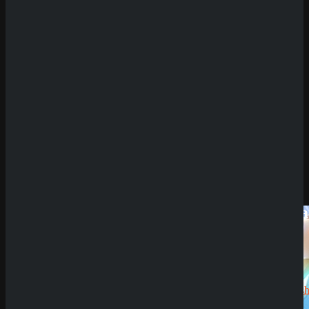
Review
SpinBetter
Casino
Echtgeldmodus
Review
Demoversion
Wyns
Casino
Having issues with
Tiger Woman
?
Review
QuickWin
Casino
Review
Betista
Casino
Submit
Review
Sicher dir einen 100% Bonus bis 500€ und spiele
Tiger Woman
Neueste
Try Our Featured Games
Kommenta
Alex
zu
Dazard
rami
zu
CryptoRus