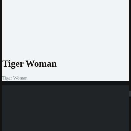
Jeton
CashtoCode
MiFinity
MuchBetter
Auszahlmethoden
Bank Überweisung
MasterCard
Visa
Skrill
Bitcoin
Tiger Woman
Tiger Woman
Suchen
Neue Casinos