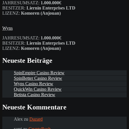
JAHRESUMSATZ:
1.000.000€
BESITZER:
Liernin Enterprises LTD
LIZENZ:
Komoren (Anjouan)
Wyns
JAHRESUMSATZ:
1.000.000€
BESITZER:
Liernin Enterprises LTD
LIZENZ:
Komoren (Anjouan)
Neueste Beiträge
SpinEmpire Casino Review
SpinBetter Casino Review
Wyns Casino Review
QuickWin Casino Review
Betista Casino Review
Neueste Kommentare
Alex
zu
Dazard
rami
zu
CryptoRush