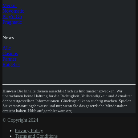
Merkur
Novomatic
Play'n Go
Pragmatic
News
Alle
Casinos
Partner
Ratgeber
Hinweis
Die Inhalte dienen ausschließlich zu Informationszwecken. Wir
übernehmen keine Haftung für die Richtigkeit, Vollständigkeit und Aktualität
der bereitgestellten Informationen. Glücksspiel kann süchtig machen. Spielen
Sie verantwortungsbewusst und nur, wenn Sie das gesetzliche Mindestalter
erreicht haben. Hilfe auf gambleaware.org
© Copyright 2024
Privacy Policy
Terms and Conditions