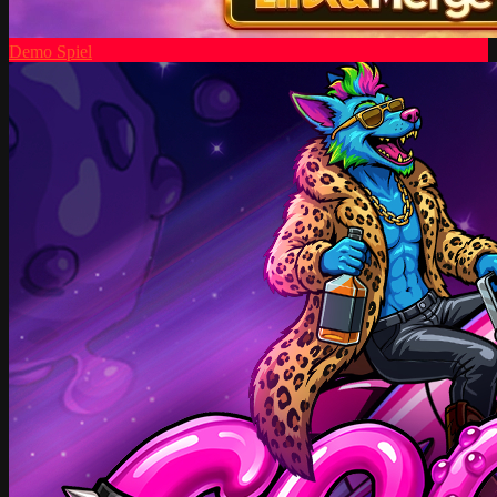
Demo Spiel