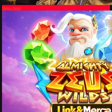
Demo Spiel