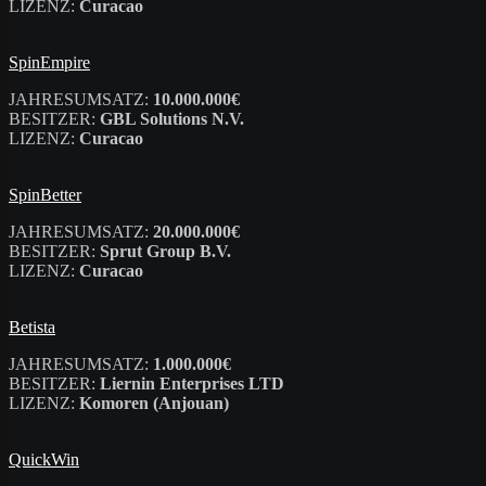
LIZENZ:
Curacao
SpinEmpire
JAHRESUMSATZ:
10.000.000€
BESITZER:
GBL Solutions N.V.
LIZENZ:
Curacao
SpinBetter
JAHRESUMSATZ:
20.000.000€
BESITZER:
Sprut Group B.V.
LIZENZ:
Curacao
Betista
JAHRESUMSATZ:
1.000.000€
BESITZER:
Liernin Enterprises LTD
LIZENZ:
Komoren (Anjouan)
QuickWin