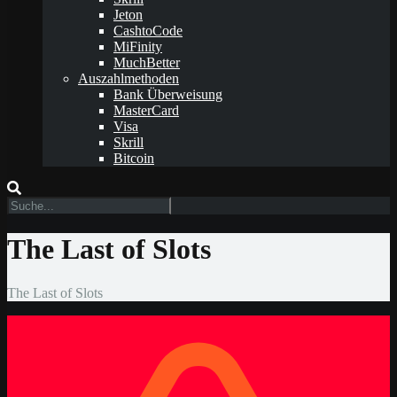
Jeton
CashtoCode
MiFinity
MuchBetter
Auszahlmethoden
Bank Überweisung
MasterCard
Visa
Skrill
Bitcoin
The Last of Slots
The Last of Slots