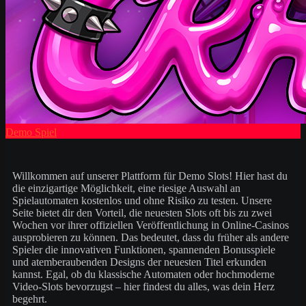
Demo Spiel
Willkommen auf unserer Plattform für Demo Slots! Hier hast du
die einzigartige Möglichkeit, eine riesige Auswahl an
Spielautomaten kostenlos und ohne Risiko zu testen. Unsere
Seite bietet dir den Vorteil, die neuesten Slots oft bis zu zwei
Wochen vor ihrer offiziellen Veröffentlichung in Online-Casinos
ausprobieren zu können. Das bedeutet, dass du früher als andere
Spieler die innovativen Funktionen, spannenden Bonusspiele
und atemberaubenden Designs der neuesten Titel erkunden
kannst. Egal, ob du klassische Automaten oder hochmoderne
Video-Slots bevorzugst – hier findest du alles, was dein Herz
begehrt.