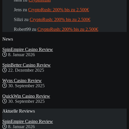
Jens
zu
CryptoRush: 200% bis zu 2.500€
Silizi
zu
CryptoRush: 200% bis zu 2.500€
Robert99
zu
CryptoRush: 200% bis zu 2.500€
News
SpinEmpire Casino Review
8. Januar 2026
SpinBetter Casino Review
22. Dezember 2025
Wyns Casino Review
30. September 2025
QuickWin Casino Review
30. September 2025
Aktuelle Reviews
SpinEmpire Casino Review
8. Januar 2026