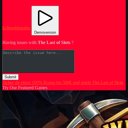
Echtgeldmodus
Demoversion
Having issues with
The Last of Slots
?
Submit
Sicher dir einen 100% Bonus bis 500€ und spiele The Last of Slots
Try Our Featured Games