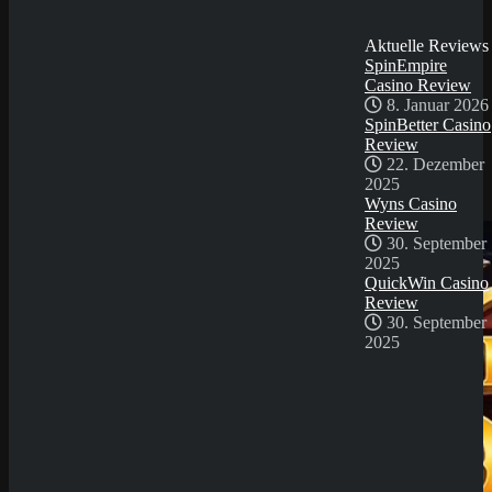
30. September
Having issues with
Sugar Loot Spark
?
2025
Aktuelle Reviews
SpinEmpire
Casino Review
8. Januar 2026
SpinBetter Casino
Review
Submit
22. Dezember
Sicher dir einen 100% Bonus bis 500€ und spiele
2025
Sugar Loot Spark
Wyns Casino
Try Our Featured Games
Review
30. September
2025
QuickWin Casino
Review
30. September
2025