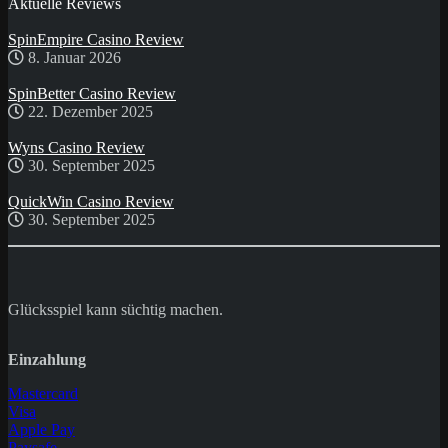
Aktuelle Reviews
SpinEmpire Casino Review
8. Januar 2026
SpinBetter Casino Review
22. Dezember 2025
Wyns Casino Review
30. September 2025
QuickWin Casino Review
30. September 2025
Glücksspiel kann süchtig machen.
Einzahlung
Mastercard
Visa
Apple Pay
Paysafe