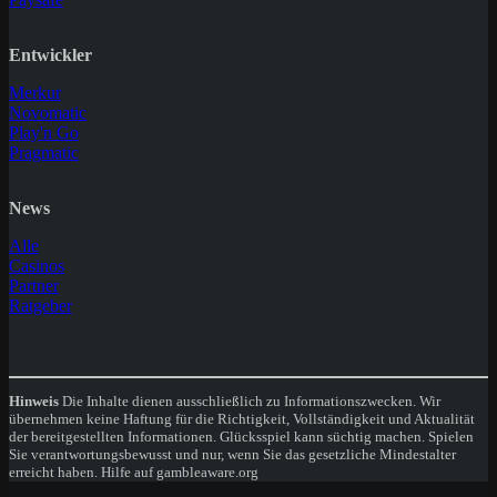
Entwickler
Merkur
Novomatic
Play'n Go
Pragmatic
News
Alle
Casinos
Partner
Ratgeber
Hinweis
Die Inhalte dienen ausschließlich zu Informationszwecken. Wir
übernehmen keine Haftung für die Richtigkeit, Vollständigkeit und Aktualität
der bereitgestellten Informationen. Glücksspiel kann süchtig machen. Spielen
Sie verantwortungsbewusst und nur, wenn Sie das gesetzliche Mindestalter
erreicht haben. Hilfe auf gambleaware.org