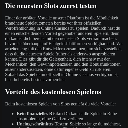
Die neuesten Slots zuerst testen
Einer der größten Vorteile unserer Plattform ist die Möglichkeit,
brandneue Spielautomaten bereits vor ihrer offiziellen
Veröffentlichung in Online-Casinos zu spielen. Dadurch hast du
einen entscheidenden Vorteil gegenüber anderen Spielern, denn
du kannst dich bereits mit den neuesten Slots vertraut machen,
bevor sie überhaupt auf Echtgeld-Plattformen verfügbar sind. Wir
arbeiten eng mit den Entwicklern zusammen, um sicherzustellen,
dass du die neuesten Spiele früher als anderswo ausprobieren
kannst. Dies gibt dir die Gelegenheit, dich intensiv mit den
Mechaniken, den Gewinnpotenzialen und den Bonusfunktionen
auseinanderzusetzen, ohne dafür eigenes Geld zu riskieren.
Sobald das Spiel dann offiziell in Online-Casinos verfügbar ist,
bist du bereits bestens vorbereitet.
Vorteile des kostenlosen Spielens
Beim kostenlosen Spielen von Slots genießt du viele Vorteile:
Kein finanzielles Risiko:
Du kannst die Spiele in Ruhe
ausprobieren, ohne Geld zu verlieren.
Uneingeschränktes Testen:
Spiele so lange du möchtest,