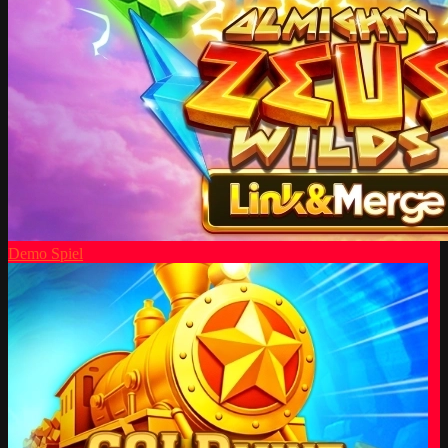
Demo Spiel