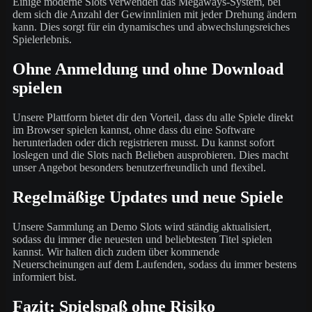
Einige moderne Slots verwenden das Megaways-System, bei
dem sich die Anzahl der Gewinnlinien mit jeder Drehung ändern
kann. Dies sorgt für ein dynamisches und abwechslungsreiches
Spielerlebnis.
Ohne Anmeldung und ohne Download
spielen
Unsere Plattform bietet dir den Vorteil, dass du alle Spiele direkt
im Browser spielen kannst, ohne dass du eine Software
herunterladen oder dich registrieren musst. Du kannst sofort
loslegen und die Slots nach Belieben ausprobieren. Dies macht
unser Angebot besonders benutzerfreundlich und flexibel.
Regelmäßige Updates und neue Spiele
Unsere Sammlung an Demo Slots wird ständig aktualisiert,
sodass du immer die neuesten und beliebtesten Titel spielen
kannst. Wir halten dich zudem über kommende
Neuerscheinungen auf dem Laufenden, sodass du immer bestens
informiert bist.
Fazit: Spielspaß ohne Risiko