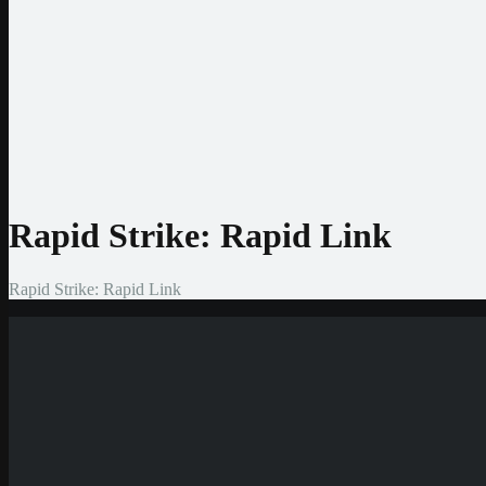
Aus
Rapid Strike: Rapid Link
Rapid Strike: Rapid Link