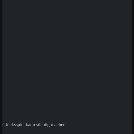
Save my name, email, and website in this
browser for the next time I comment.
Glücksspiel kann süchtig machen.