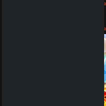
CryptoRush
200% bis
zu 2.500€
Submit
Robert99
Sicher dir einen 100% Bonus bis 500€ und spiele
zu
Purrfect Fortune
CryptoRush
Try Our Featured Games
200% bis
zu 2.500€
News
SpinEmpire Casino
Review
8. Januar 2026
SpinBetter Casino
Review
22. Dezember
2025
Wyns Casino Revie
30. September
2025
QuickWin Casino
Review