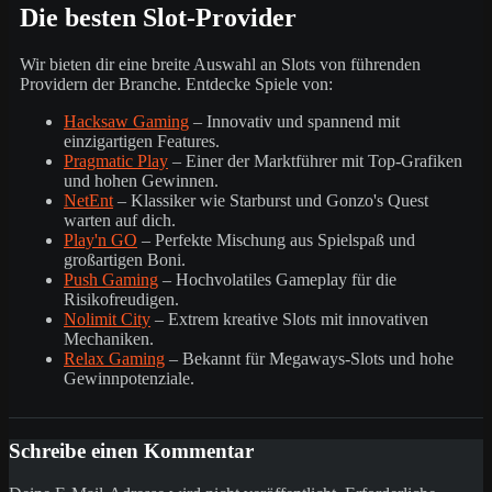
Die besten Slot-Provider
Wir bieten dir eine breite Auswahl an Slots von führenden
Providern der Branche. Entdecke Spiele von:
Hacksaw Gaming
– Innovativ und spannend mit
einzigartigen Features.
Pragmatic Play
– Einer der Marktführer mit Top-Grafiken
und hohen Gewinnen.
NetEnt
– Klassiker wie Starburst und Gonzo's Quest
warten auf dich.
Play'n GO
– Perfekte Mischung aus Spielspaß und
großartigen Boni.
Push Gaming
– Hochvolatiles Gameplay für die
Risikofreudigen.
Nolimit City
– Extrem kreative Slots mit innovativen
Mechaniken.
Relax Gaming
– Bekannt für Megaways-Slots und hohe
Gewinnpotenziale.
Schreibe einen Kommentar