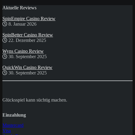
Aktuelle Reviews
SpinEmpire Casino Review
8. Januar 2026
SpinBetter Casino Review
22. Dezember 2025
Wyns Casino Review
30. September 2025
QuickWin Casino Review
30. September 2025
Glücksspiel kann süchtig machen.
Einzahlung
Mastercard
Visa