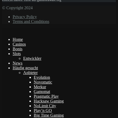
© Copyright 2024
Privacy Policy
Terms and Conditions
Home
Casinos
Bonis
Slots
Entwickler
News
Häufig gesucht
Anbieter
Evolution
Novomatic
Merkur
Gamomat
Pragmatic Play
Hacksaw Gaming
NoLimit City
Play’n GO
Big Time Gaming