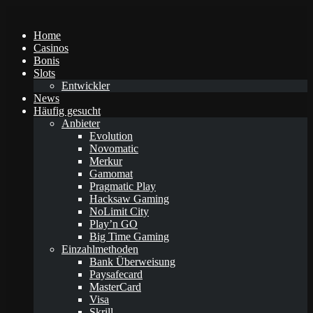
Home
Casinos
Bonis
Slots
Entwickler
News
Häufig gesucht
Anbieter
Evolution
Novomatic
Merkur
Gamomat
Pragmatic Play
Hacksaw Gaming
NoLimit City
Play’n GO
Big Time Gaming
Einzahlmethoden
Bank Überweisung
Paysafecard
MasterCard
Visa
Skrill