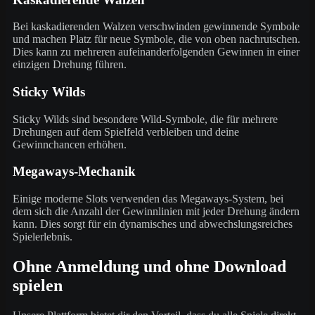
Bei kaskadierenden Walzen verschwinden gewinnende Symbole
und machen Platz für neue Symbole, die von oben nachrutschen.
Dies kann zu mehreren aufeinanderfolgenden Gewinnen in einer
einzigen Drehung führen.
Sticky Wilds
Sticky Wilds sind besondere Wild-Symbole, die für mehrere
Drehungen auf dem Spielfeld verbleiben und deine
Gewinnchancen erhöhen.
Megaways-Mechanik
Einige moderne Slots verwenden das Megaways-System, bei
dem sich die Anzahl der Gewinnlinien mit jeder Drehung ändern
kann. Dies sorgt für ein dynamisches und abwechslungsreiches
Spielerlebnis.
Ohne Anmeldung und ohne Download
spielen