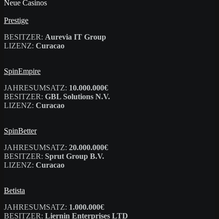
Neue Casinos
Prestige
BESITZER:
Aurevia IT Group
LIZENZ:
Curacao
SpinEmpire
JAHRESUMSATZ:
10.000.000€
BESITZER:
GBL Solutions N.V.
LIZENZ:
Curacao
SpinBetter
JAHRESUMSATZ:
20.000.000€
BESITZER:
Sprut Group B.V.
LIZENZ:
Curacao
Betista
JAHRESUMSATZ:
1.000.000€
BESITZER:
Liernin Enterprises LTD