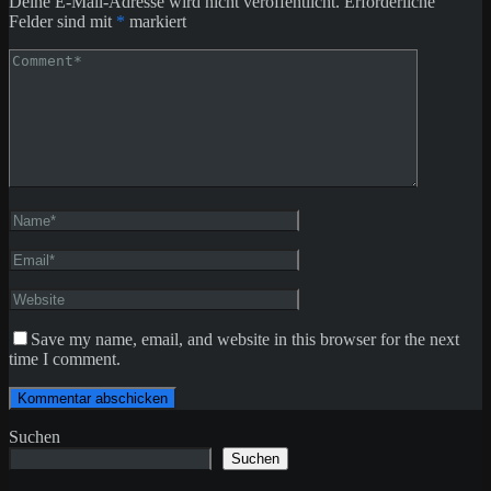
Deine E-Mail-Adresse wird nicht veröffentlicht.
Erforderliche
Felder sind mit
*
markiert
Save my name, email, and website in this browser for the next
time I comment.
Suchen
Suchen