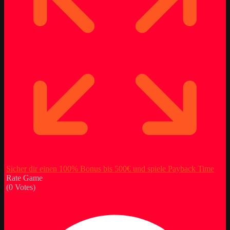
Sicher dir einen 100% Bonus bis 500€ und spiele Payback Time
Rate Game
(
0
Votes)