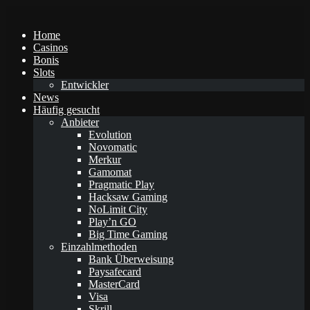
Home
Casinos
Bonis
Slots
Entwickler
News
Häufig gesucht
Anbieter
Evolution
Novomatic
Merkur
Gamomat
Pragmatic Play
Hacksaw Gaming
NoLimit City
Play’n GO
Big Time Gaming
Einzahlmethoden
Bank Überweisung
Paysafecard
MasterCard
Visa
Skrill