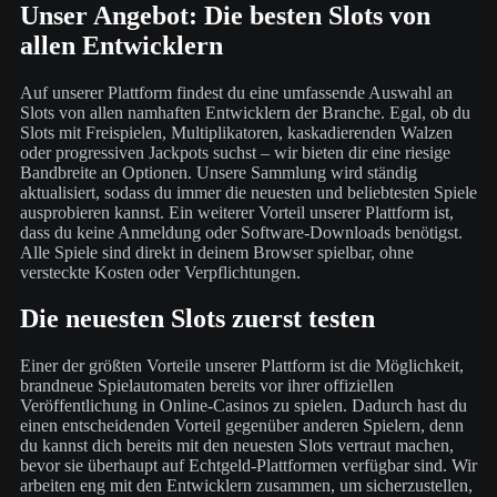
Unser Angebot: Die besten Slots von
allen Entwicklern
Auf unserer Plattform findest du eine umfassende Auswahl an
Slots von allen namhaften Entwicklern der Branche. Egal, ob du
Slots mit Freispielen, Multiplikatoren, kaskadierenden Walzen
oder progressiven Jackpots suchst – wir bieten dir eine riesige
Bandbreite an Optionen. Unsere Sammlung wird ständig
aktualisiert, sodass du immer die neuesten und beliebtesten Spiele
ausprobieren kannst. Ein weiterer Vorteil unserer Plattform ist,
dass du keine Anmeldung oder Software-Downloads benötigst.
Alle Spiele sind direkt in deinem Browser spielbar, ohne
versteckte Kosten oder Verpflichtungen.
Die neuesten Slots zuerst testen
Einer der größten Vorteile unserer Plattform ist die Möglichkeit,
brandneue Spielautomaten bereits vor ihrer offiziellen
Veröffentlichung in Online-Casinos zu spielen. Dadurch hast du
einen entscheidenden Vorteil gegenüber anderen Spielern, denn
du kannst dich bereits mit den neuesten Slots vertraut machen,
bevor sie überhaupt auf Echtgeld-Plattformen verfügbar sind. Wir
arbeiten eng mit den Entwicklern zusammen, um sicherzustellen,