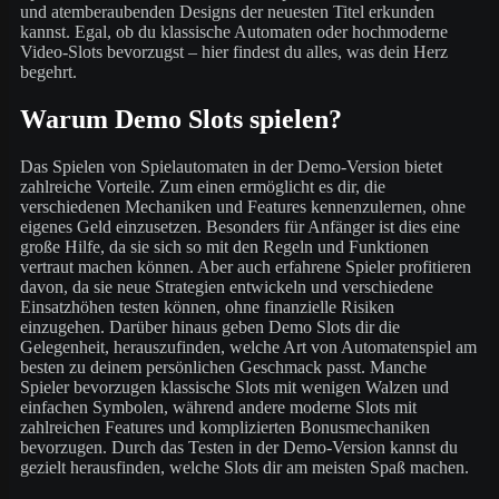
und atemberaubenden Designs der neuesten Titel erkunden
kannst. Egal, ob du klassische Automaten oder hochmoderne
Video-Slots bevorzugst – hier findest du alles, was dein Herz
begehrt.
Warum Demo Slots spielen?
Das Spielen von Spielautomaten in der Demo-Version bietet
zahlreiche Vorteile. Zum einen ermöglicht es dir, die
verschiedenen Mechaniken und Features kennenzulernen, ohne
eigenes Geld einzusetzen. Besonders für Anfänger ist dies eine
große Hilfe, da sie sich so mit den Regeln und Funktionen
vertraut machen können. Aber auch erfahrene Spieler profitieren
davon, da sie neue Strategien entwickeln und verschiedene
Einsatzhöhen testen können, ohne finanzielle Risiken
einzugehen. Darüber hinaus geben Demo Slots dir die
Gelegenheit, herauszufinden, welche Art von Automatenspiel am
besten zu deinem persönlichen Geschmack passt. Manche
Spieler bevorzugen klassische Slots mit wenigen Walzen und
einfachen Symbolen, während andere moderne Slots mit
zahlreichen Features und komplizierten Bonusmechaniken
bevorzugen. Durch das Testen in der Demo-Version kannst du
gezielt herausfinden, welche Slots dir am meisten Spaß machen.