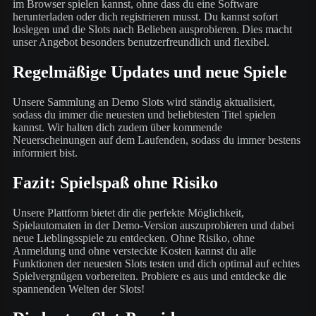
im Browser spielen kannst, ohne dass du eine Software
herunterladen oder dich registrieren musst. Du kannst sofort
loslegen und die Slots nach Belieben ausprobieren. Dies macht
unser Angebot besonders benutzerfreundlich und flexibel.
Regelmäßige Updates und neue Spiele
Unsere Sammlung an Demo Slots wird ständig aktualisiert,
sodass du immer die neuesten und beliebtesten Titel spielen
kannst. Wir halten dich zudem über kommende
Neuerscheinungen auf dem Laufenden, sodass du immer bestens
informiert bist.
Fazit: Spielspaß ohne Risiko
Unsere Plattform bietet dir die perfekte Möglichkeit,
Spielautomaten in der Demo-Version auszuprobieren und dabei
neue Lieblingsspiele zu entdecken. Ohne Risiko, ohne
Anmeldung und ohne versteckte Kosten kannst du alle
Funktionen der neuesten Slots testen und dich optimal auf echtes
Spielvergnügen vorbereiten. Probiere es aus und entdecke die
spannenden Welten der Slots!