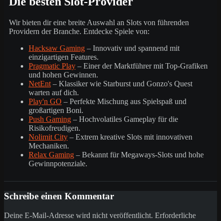
Die besten Slot-Provider
Wir bieten dir eine breite Auswahl an Slots von führenden
Providern der Branche. Entdecke Spiele von:
Hacksaw Gaming
– Innovativ und spannend mit
einzigartigen Features.
Pragmatic Play
– Einer der Marktführer mit Top-Grafiken
und hohen Gewinnen.
NetEnt
– Klassiker wie Starburst und Gonzo's Quest
warten auf dich.
Play'n GO
– Perfekte Mischung aus Spielspaß und
großartigen Boni.
Push Gaming
– Hochvolatiles Gameplay für die
Risikofreudigen.
Nolimit City
– Extrem kreative Slots mit innovativen
Mechaniken.
Relax Gaming
– Bekannt für Megaways-Slots und hohe
Gewinnpotenziale.
Schreibe einen Kommentar
Deine E-Mail-Adresse wird nicht veröffentlicht.
Erforderliche