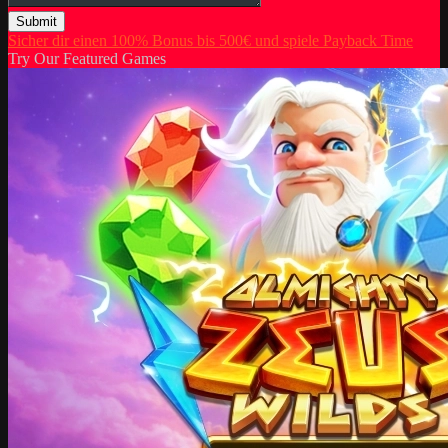
Submit
Sicher dir einen 100% Bonus bis 500€ und spiele Payback Time
Try Our Featured Games