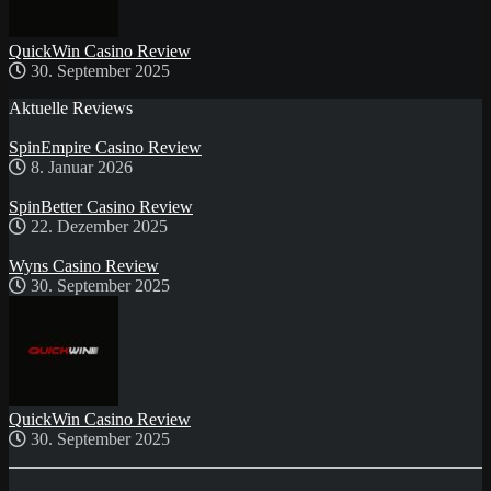
QuickWin Casino Review
30. September 2025
Aktuelle Reviews
SpinEmpire Casino Review
8. Januar 2026
SpinBetter Casino Review
22. Dezember 2025
Wyns Casino Review
30. September 2025
QuickWin Casino Review
30. September 2025