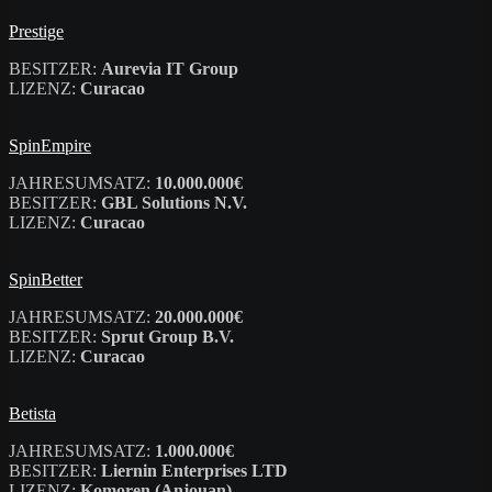
Prestige
BESITZER:
Aurevia IT Group
LIZENZ:
Curacao
SpinEmpire
JAHRESUMSATZ:
10.000.000€
BESITZER:
GBL Solutions N.V.
LIZENZ:
Curacao
SpinBetter
JAHRESUMSATZ:
20.000.000€
BESITZER:
Sprut Group B.V.
LIZENZ:
Curacao
Betista
JAHRESUMSATZ:
1.000.000€
BESITZER:
Liernin Enterprises LTD
LIZENZ:
Komoren (Anjouan)