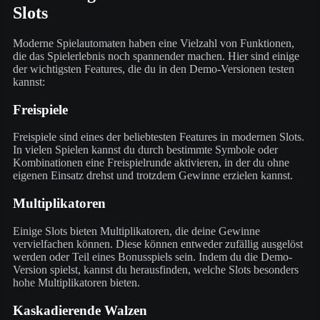
Slots
Moderne Spielautomaten haben eine Vielzahl von Funktionen,
die das Spielerlebnis noch spannender machen. Hier sind einige
der wichtigsten Features, die du in den Demo-Versionen testen
kannst:
Freispiele
Freispiele sind eines der beliebtesten Features in modernen Slots.
In vielen Spielen kannst du durch bestimmte Symbole oder
Kombinationen eine Freispielrunde aktivieren, in der du ohne
eigenen Einsatz drehst und trotzdem Gewinne erzielen kannst.
Multiplikatoren
Einige Slots bieten Multiplikatoren, die deine Gewinne
vervielfachen können. Diese können entweder zufällig ausgelöst
werden oder Teil eines Bonusspiels sein. Indem du die Demo-
Version spielst, kannst du herausfinden, welche Slots besonders
hohe Multiplikatoren bieten.
Kaskadierende Walzen