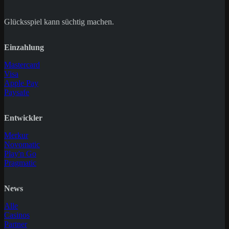
Glücksspiel kann süchtig machen.
Einzahlung
Mastercard
Visa
Apple Pay
Paysafe
Entwickler
Merkur
Novomatic
Play'n Go
Pragmatic
News
Alle
Casinos
Partner