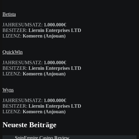
Betista
JAHRESUMSATZ:
1.000.000€
BESITZER:
Liernin Enterprises LTD
LIZENZ:
Komoren (Anjouan)
QuickWin
JAHRESUMSATZ:
1.000.000€
BESITZER:
Liernin Enterprises LTD
LIZENZ:
Komoren (Anjouan)
Wyns
JAHRESUMSATZ:
1.000.000€
BESITZER:
Liernin Enterprises LTD
LIZENZ:
Komoren (Anjouan)
Neueste Beiträge
SpinEmpire Casino Review