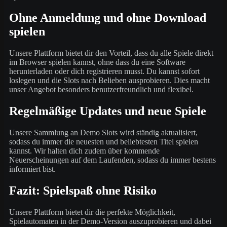
Ohne Anmeldung und ohne Download
spielen
Unsere Plattform bietet dir den Vorteil, dass du alle Spiele direkt
im Browser spielen kannst, ohne dass du eine Software
herunterladen oder dich registrieren musst. Du kannst sofort
loslegen und die Slots nach Belieben ausprobieren. Dies macht
unser Angebot besonders benutzerfreundlich und flexibel.
Regelmäßige Updates und neue Spiele
Unsere Sammlung an Demo Slots wird ständig aktualisiert,
sodass du immer die neuesten und beliebtesten Titel spielen
kannst. Wir halten dich zudem über kommende
Neuerscheinungen auf dem Laufenden, sodass du immer bestens
informiert bist.
Fazit: Spielspaß ohne Risiko
Unsere Plattform bietet dir die perfekte Möglichkeit,
Spielautomaten in der Demo-Version auszuprobieren und dabei