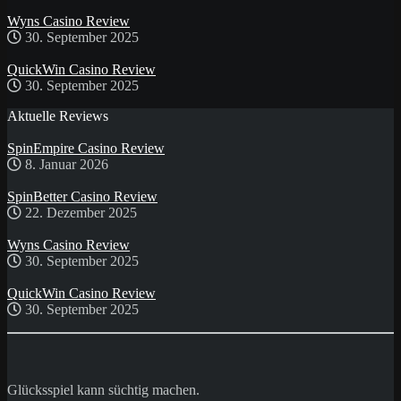
Wyns Casino Review
30. September 2025
QuickWin Casino Review
30. September 2025
Aktuelle Reviews
SpinEmpire Casino Review
8. Januar 2026
SpinBetter Casino Review
22. Dezember 2025
Wyns Casino Review
30. September 2025
QuickWin Casino Review
30. September 2025
Glücksspiel kann süchtig machen.