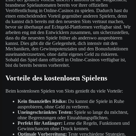
brandneue Spielautomaten bereits vor ihrer offiziellen
Veröffentlichung in Online-Casinos zu spielen. Dadurch hast du
einen entscheidenden Vorteil gegenüber anderen Spielern, denn
du kannst dich bereits mit den neuesten Slots vertraut machen,
bevor sie überhaupt auf Echtgeld-Plattformen verfügbar sind. Wir
arbeiten eng mit den Entwicklern zusammen, um sicherzustellen,
dass du die neuesten Spiele früher als anderswo ausprobieren
kannst. Dies gibt dir die Gelegenheit, dich intensiv mit den
Mechaniken, den Gewinnpotenzialen und den Bonusfunktionen
auseinanderzusetzen, ohne dafür eigenes Geld zu riskieren.
Sobald das Spiel dann offiziell in Online-Casinos verfügbar ist,
bist du bereits bestens vorbereitet.
Vorteile des kostenlosen Spielens
Beim kostenlosen Spielen von Slots genießt du viele Vorteile:
Kein finanzielles Risiko:
Du kannst die Spiele in Ruhe
ausprobieren, ohne Geld zu verlieren.
Uneingeschränktes Testen:
Spiele so lange du möchtest,
ohne Begrenzungen oder Einzahlungspflichten.
Perfekt für Anfänger:
Lerne die Regeln, Funktionen und
Gewinnchancen ohne Druck kennen.
Optimale Vorbereitung:
Teste verschiedene Strategien,