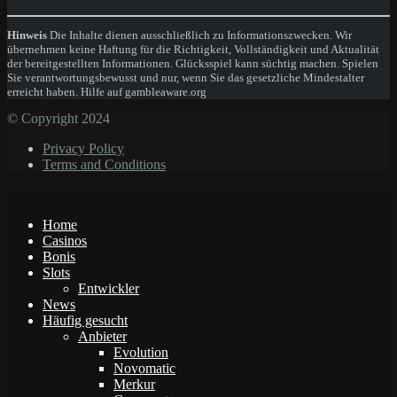
Hinweis
Die Inhalte dienen ausschließlich zu Informationszwecken. Wir
übernehmen keine Haftung für die Richtigkeit, Vollständigkeit und Aktualität
der bereitgestellten Informationen. Glücksspiel kann süchtig machen. Spielen
Sie verantwortungsbewusst und nur, wenn Sie das gesetzliche Mindestalter
erreicht haben. Hilfe auf gambleaware.org
© Copyright 2024
Privacy Policy
Terms and Conditions
Home
Casinos
Bonis
Slots
Entwickler
News
Häufig gesucht
Anbieter
Evolution
Novomatic
Merkur