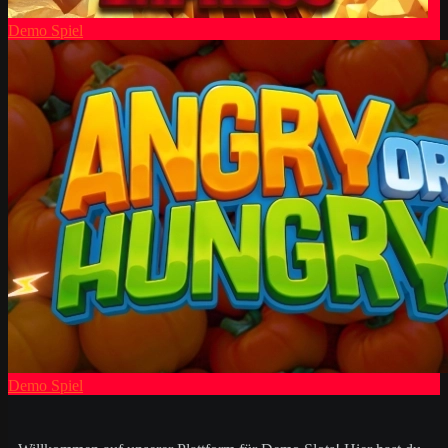
Demo Spiel
Demo Spiel