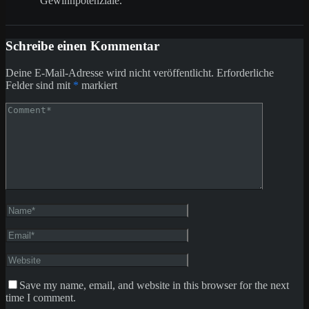
Gewinnpotenziale.
Schreibe einen Kommentar
Deine E-Mail-Adresse wird nicht veröffentlicht.
Erforderliche
Felder sind mit
*
markiert
Save my name, email, and website in this browser for the next
time I comment.