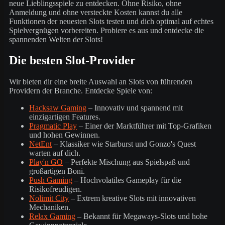
neue Lieblingsspiele zu entdecken. Ohne Risiko, ohne
Anmeldung und ohne versteckte Kosten kannst du alle
Funktionen der neuesten Slots testen und dich optimal auf echtes
Spielvergnügen vorbereiten. Probiere es aus und entdecke die
spannenden Welten der Slots!
Die besten Slot-Provider
Wir bieten dir eine breite Auswahl an Slots von führenden
Providern der Branche. Entdecke Spiele von:
Hacksaw Gaming
– Innovativ und spannend mit
einzigartigen Features.
Pragmatic Play
– Einer der Marktführer mit Top-Grafiken
und hohen Gewinnen.
NetEnt
– Klassiker wie Starburst und Gonzo's Quest
warten auf dich.
Play'n GO
– Perfekte Mischung aus Spielspaß und
großartigen Boni.
Push Gaming
– Hochvolatiles Gameplay für die
Risikofreudigen.
Nolimit City
– Extrem kreative Slots mit innovativen
Mechaniken.
Relax Gaming
– Bekannt für Megaways-Slots und hohe