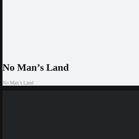
Aus
No Man’s Land
No Man’s Land