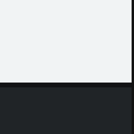
Suchen
Suchen
Neue Casinos
Prestige