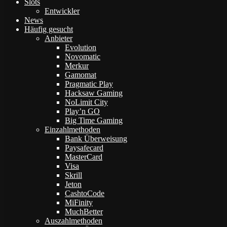
Slots
Entwickler
News
Häufig gesucht
Anbieter
Evolution
Novomatic
Merkur
Gamomat
Pragmatic Play
Hacksaw Gaming
NoLimit City
Play’n GO
Big Time Gaming
Einzahlmethoden
Bank Überweisung
Paysafecard
MasterCard
Visa
Skrill
Jeton
CashtoCode
MiFinity
MuchBetter
Auszahlmethoden