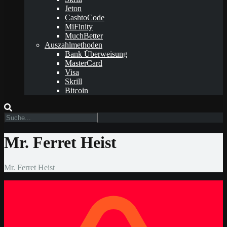
Jeton
CashtoCode
MiFinity
MuchBetter
Auszahlmethoden
Bank Überweisung
MasterCard
Visa
Skrill
Bitcoin
Mr. Ferret Heist
Mr. Ferret Heist