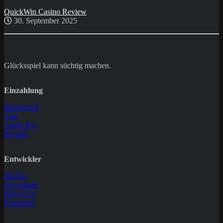
QuickWin Casino Review
30. September 2025
Glücksspiel kann süchtig machen.
Einzahlung
Mastercard
Visa
Apple Pay
Paysafe
Entwickler
Merkur
Novomatic
Play'n Go
Pragmatic