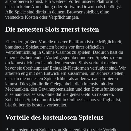
ausprobieren kannst. Ein weiterer Vorteil unserer Plattform ist,
dass du keine Anmeldung oder Software-Downloads benötigst.
Alle Spiele sind direkt in deinem Browser spielbar, ohne
versteckte Kosten oder Verpflichtungen.
Die neuesten Slots zuerst testen
Einer der größten Vorteile unserer Plattform ist die Möglichkeit,
brandneue Spielautomaten bereits vor ihrer offiziellen
Veröffentlichung in Online-Casinos zu spielen. Dadurch hast du
einen entscheidenden Vorteil gegenüber anderen Spielern, denn
du kannst dich bereits mit den neuesten Slots vertraut machen,
bevor sie überhaupt auf Echtgeld-Plattformen verfügbar sind. Wir
arbeiten eng mit den Entwicklern zusammen, um sicherzustellen,
dass du die neuesten Spiele früher als anderswo ausprobieren
kannst. Dies gibt dir die Gelegenheit, dich intensiv mit den
Mechaniken, den Gewinnpotenzialen und den Bonusfunktionen
auseinanderzusetzen, ohne dafür eigenes Geld zu riskieren.
Sobald das Spiel dann offiziell in Online-Casinos verfügbar ist,
bist du bereits bestens vorbereitet.
Vorteile des kostenlosen Spielens
Beim kostenlosen Spielen von Slots genießt du viele Vorteile: