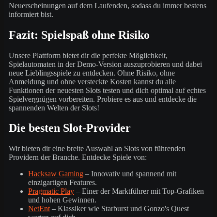
Neuerscheinungen auf dem Laufenden, sodass du immer bestens
informiert bist.
Fazit: Spielspaß ohne Risiko
Unsere Plattform bietet dir die perfekte Möglichkeit,
Spielautomaten in der Demo-Version auszuprobieren und dabei
neue Lieblingsspiele zu entdecken. Ohne Risiko, ohne
Anmeldung und ohne versteckte Kosten kannst du alle
Funktionen der neuesten Slots testen und dich optimal auf echtes
Spielvergnügen vorbereiten. Probiere es aus und entdecke die
spannenden Welten der Slots!
Die besten Slot-Provider
Wir bieten dir eine breite Auswahl an Slots von führenden
Providern der Branche. Entdecke Spiele von:
Hacksaw Gaming
– Innovativ und spannend mit
einzigartigen Features.
Pragmatic Play
– Einer der Marktführer mit Top-Grafiken
und hohen Gewinnen.
NetEnt
– Klassiker wie Starburst und Gonzo's Quest