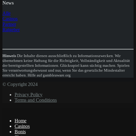
News
Alle
Casinos
Partner
Ratgeber
Hinweis
Die Inhalte dienen ausschließlich zu Informationszwecken. Wir
übernehmen keine Haftung für die Richtigkeit, Vollständigkeit und Aktualität
der bereitgestellten Informationen. Glücksspiel kann süchtig machen. Spielen
Sie verantwortungsbewusst und nur, wenn Sie das gesetzliche Mindestalter
erreicht haben. Hilfe auf gambleaware.org
© Copyright 2024
Privacy Policy
Terms and Conditions
Home
Casinos
Bonis