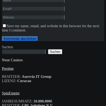
Save my name, email, and website in this browser for the next
time I comment.
Suchen
Suchen
Neue Casinos
Prestige
BESITZER:
Aurevia IT Group
LIZENZ:
Curacao
SpinEmpire
JAHRESUMSATZ:
10.000.000€
BESITZER:
GBL Solutions N.V.