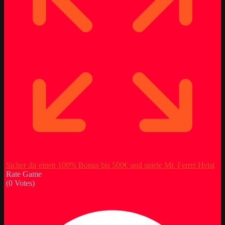
Sicher dir einen 100% Bonus bis 500€ und spiele Mr. Ferret Heist
Rate Game
(
0
Votes)