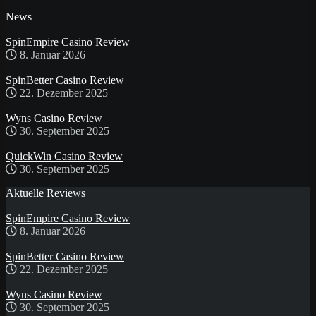
News
SpinEmpire Casino Review
8. Januar 2026
SpinBetter Casino Review
22. Dezember 2025
Wyns Casino Review
30. September 2025
QuickWin Casino Review
30. September 2025
Aktuelle Reviews
SpinEmpire Casino Review
8. Januar 2026
SpinBetter Casino Review
22. Dezember 2025
Wyns Casino Review
30. September 2025