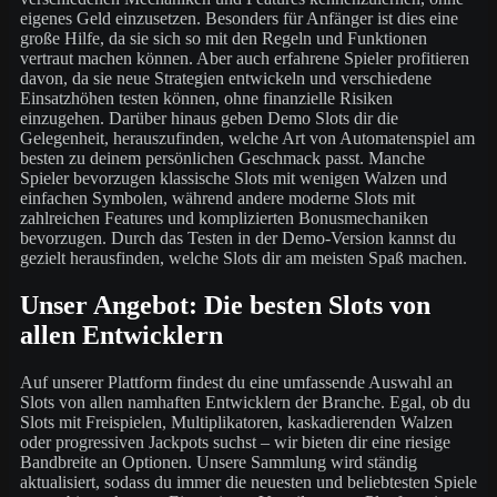
eigenes Geld einzusetzen. Besonders für Anfänger ist dies eine
große Hilfe, da sie sich so mit den Regeln und Funktionen
vertraut machen können. Aber auch erfahrene Spieler profitieren
davon, da sie neue Strategien entwickeln und verschiedene
Einsatzhöhen testen können, ohne finanzielle Risiken
einzugehen. Darüber hinaus geben Demo Slots dir die
Gelegenheit, herauszufinden, welche Art von Automatenspiel am
besten zu deinem persönlichen Geschmack passt. Manche
Spieler bevorzugen klassische Slots mit wenigen Walzen und
einfachen Symbolen, während andere moderne Slots mit
zahlreichen Features und komplizierten Bonusmechaniken
bevorzugen. Durch das Testen in der Demo-Version kannst du
gezielt herausfinden, welche Slots dir am meisten Spaß machen.
Unser Angebot: Die besten Slots von
allen Entwicklern
Auf unserer Plattform findest du eine umfassende Auswahl an
Slots von allen namhaften Entwicklern der Branche. Egal, ob du
Slots mit Freispielen, Multiplikatoren, kaskadierenden Walzen
oder progressiven Jackpots suchst – wir bieten dir eine riesige
Bandbreite an Optionen. Unsere Sammlung wird ständig
aktualisiert, sodass du immer die neuesten und beliebtesten Spiele