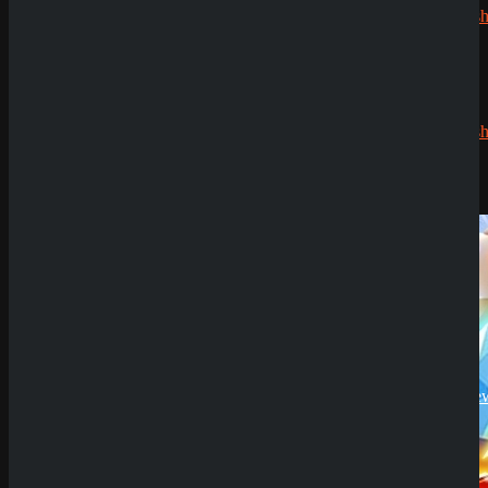
Having issues with
Moonlight Angel
?
CryptoRush
200% bis
zu 2.500€
Robert99
zu
CryptoRush
Submit
200% bis
Sicher dir einen 100% Bonus bis 500€ und spiele
zu 2.500€
Moonlight Angel
Try Our Featured Games
News
SpinEmpire Casino
Review
8. Januar 2026
SpinBetter Casino
Review
22. Dezember
2025
Wyns Casino Revie
30. September
2025
QuickWin Casino
Review