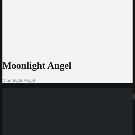
Jeton
CashtoCode
MiFinity
MuchBetter
Auszahlmethoden
Bank Überweisung
MasterCard
Visa
Skrill
Bitcoin
Moonlight Angel
Moonlight Angel
Suchen
Neue Casinos