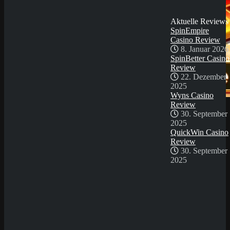
30. September
2025
Aktuelle Reviews
SpinEmpire
Casino Review
8. Januar 2026
SpinBetter Casino
Review
22. Dezember
2025
Wyns Casino
Demo Spiel
Review
30. September
2025
QuickWin Casino
Review
30. September
2025