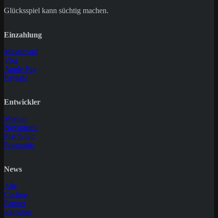
Glücksspiel kann süchtig machen.
Einzahlung
Mastercard
Visa
Apple Pay
Paysafe
Entwickler
Merkur
Novomatic
Play'n Go
Pragmatic
News
Alle
Casinos
Partner
Ratgeber