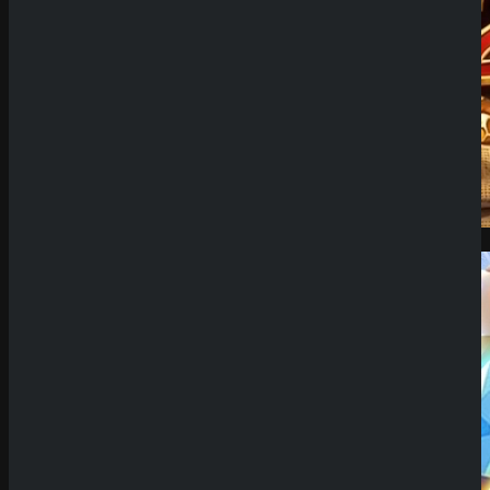
Demo Spiel