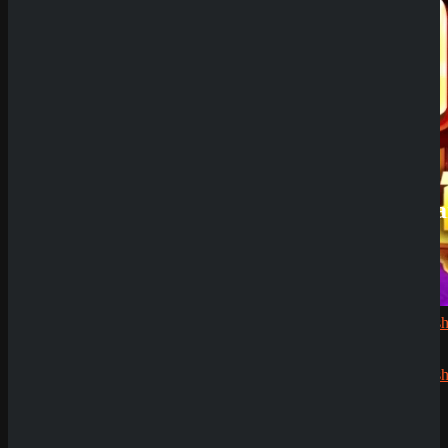
Review
QuickWin
Casino
Review
Betista
Casino
Review
Neueste
Kommenta
Alex
zu
Dazard
rami
zu
CryptoRus
Jens
zu
CryptoRush
200% bis
zu 2.500€
Silizi
zu