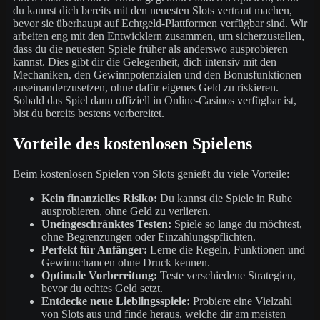
du kannst dich bereits mit den neuesten Slots vertraut machen,
bevor sie überhaupt auf Echtgeld-Plattformen verfügbar sind. Wir
arbeiten eng mit den Entwicklern zusammen, um sicherzustellen,
dass du die neuesten Spiele früher als anderswo ausprobieren
kannst. Dies gibt dir die Gelegenheit, dich intensiv mit den
Mechaniken, den Gewinnpotenzialen und den Bonusfunktionen
auseinanderzusetzen, ohne dafür eigenes Geld zu riskieren.
Sobald das Spiel dann offiziell in Online-Casinos verfügbar ist,
bist du bereits bestens vorbereitet.
Vorteile des kostenlosen Spielens
Beim kostenlosen Spielen von Slots genießt du viele Vorteile:
Kein finanzielles Risiko:
Du kannst die Spiele in Ruhe
ausprobieren, ohne Geld zu verlieren.
Uneingeschränktes Testen:
Spiele so lange du möchtest,
ohne Begrenzungen oder Einzahlungspflichten.
Perfekt für Anfänger:
Lerne die Regeln, Funktionen und
Gewinnchancen ohne Druck kennen.
Optimale Vorbereitung:
Teste verschiedene Strategien,
bevor du echtes Geld setzt.
Entdecke neue Lieblingsspiele:
Probiere eine Vielzahl
von Slots aus und finde heraus, welche dir am meisten