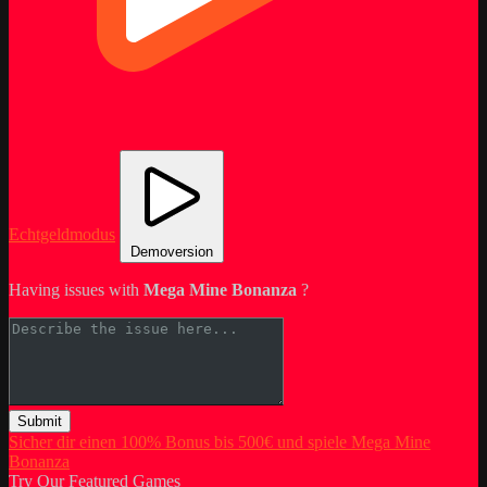
Echtgeldmodus
Demoversion
Having issues with
Mega Mine Bonanza
?
Submit
Sicher dir einen 100% Bonus bis 500€ und spiele Mega Mine
Bonanza
Try Our Featured Games