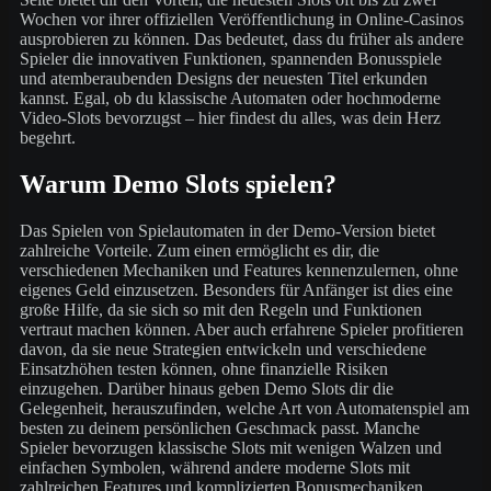
Wochen vor ihrer offiziellen Veröffentlichung in Online-Casinos
ausprobieren zu können. Das bedeutet, dass du früher als andere
Spieler die innovativen Funktionen, spannenden Bonusspiele
und atemberaubenden Designs der neuesten Titel erkunden
kannst. Egal, ob du klassische Automaten oder hochmoderne
Video-Slots bevorzugst – hier findest du alles, was dein Herz
begehrt.
Warum Demo Slots spielen?
Das Spielen von Spielautomaten in der Demo-Version bietet
zahlreiche Vorteile. Zum einen ermöglicht es dir, die
verschiedenen Mechaniken und Features kennenzulernen, ohne
eigenes Geld einzusetzen. Besonders für Anfänger ist dies eine
große Hilfe, da sie sich so mit den Regeln und Funktionen
vertraut machen können. Aber auch erfahrene Spieler profitieren
davon, da sie neue Strategien entwickeln und verschiedene
Einsatzhöhen testen können, ohne finanzielle Risiken
einzugehen. Darüber hinaus geben Demo Slots dir die
Gelegenheit, herauszufinden, welche Art von Automatenspiel am
besten zu deinem persönlichen Geschmack passt. Manche
Spieler bevorzugen klassische Slots mit wenigen Walzen und
einfachen Symbolen, während andere moderne Slots mit
zahlreichen Features und komplizierten Bonusmechaniken