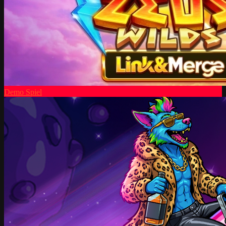
Demo Spiel