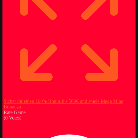
Sicher dir einen 100% Bonus bis 500€ und spiele Mega Mine
Bonanza
Rate Game
(
0
Votes)