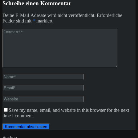
Schreibe einen Kommentar
Deine E-Mail-Adresse wird nicht veröffentlicht.
Erforderliche
Felder sind mit
*
markiert
Save my name, email, and website in this browser for the next
time I comment.
Suchen