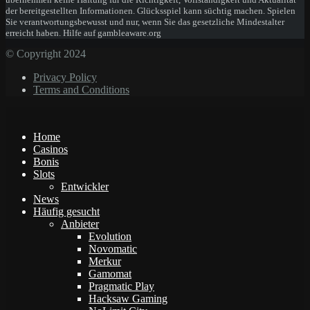
der bereitgestellten Informationen. Glücksspiel kann süchtig machen. Spielen
Sie verantwortungsbewusst und nur, wenn Sie das gesetzliche Mindestalter
erreicht haben. Hilfe auf gambleaware.org
© Copyright 2024
Privacy Policy
Terms and Conditions
Home
Casinos
Bonis
Slots
Entwickler
News
Häufig gesucht
Anbieter
Evolution
Novomatic
Merkur
Gamomat
Pragmatic Play
Hacksaw Gaming