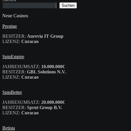
Suchen
Neue Casinos
Prestige
BESITZER:
Aurevia IT Group
LIZENZ:
Curacao
SpinEmpire
JAHRESUMSATZ:
10.000.000€
BESITZER:
GBL Solutions N.V.
LIZENZ:
Curacao
SpinBetter
JAHRESUMSATZ:
20.000.000€
BESITZER:
Sprut Group B.V.
LIZENZ:
Curacao
Betista