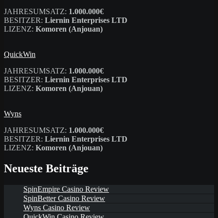
JAHRESUMSATZ:
1.000.000€
BESITZER:
Liernin Enterprises LTD
LIZENZ:
Komoren (Anjouan)
QuickWin
JAHRESUMSATZ:
1.000.000€
BESITZER:
Liernin Enterprises LTD
LIZENZ:
Komoren (Anjouan)
Wyns
JAHRESUMSATZ:
1.000.000€
BESITZER:
Liernin Enterprises LTD
LIZENZ:
Komoren (Anjouan)
Neueste Beiträge
SpinEmpire Casino Review
SpinBetter Casino Review
Wyns Casino Review
QuickWin Casino Review