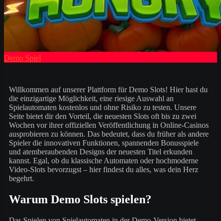
Demo Spiel
Willkommen auf unserer Plattform für Demo Slots! Hier hast du
die einzigartige Möglichkeit, eine riesige Auswahl an
Spielautomaten kostenlos und ohne Risiko zu testen. Unsere
Seite bietet dir den Vorteil, die neuesten Slots oft bis zu zwei
Wochen vor ihrer offiziellen Veröffentlichung in Online-Casinos
ausprobieren zu können. Das bedeutet, dass du früher als andere
Spieler die innovativen Funktionen, spannenden Bonusspiele
und atemberaubenden Designs der neuesten Titel erkunden
kannst. Egal, ob du klassische Automaten oder hochmoderne
Video-Slots bevorzugst – hier findest du alles, was dein Herz
begehrt.
Warum Demo Slots spielen?
Das Spielen von Spielautomaten in der Demo-Version bietet