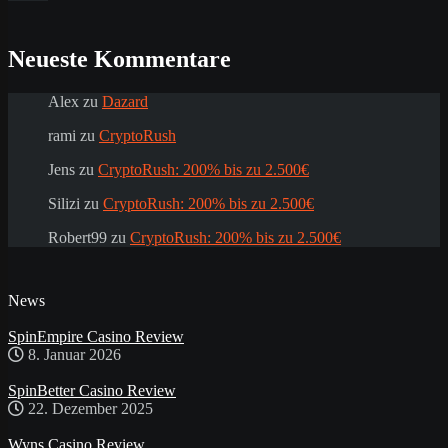
Neueste Kommentare
Alex
zu
Dazard
rami
zu
CryptoRush
Jens
zu
CryptoRush: 200% bis zu 2.500€
Silizi
zu
CryptoRush: 200% bis zu 2.500€
Robert99
zu
CryptoRush: 200% bis zu 2.500€
News
SpinEmpire Casino Review
8. Januar 2026
SpinBetter Casino Review
22. Dezember 2025
Wyns Casino Review