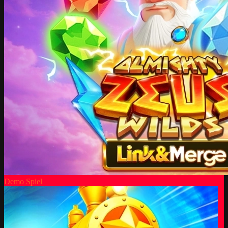
Demo Spiel