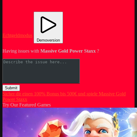
Echtgeldmodus
Demoversion
Having issues with
Massive Gold Power Staxx
?
Submit
Sicher dir einen 100% Bonus bis 500€ und spiele Massive Gold
Power Staxx
Try Our Featured Games