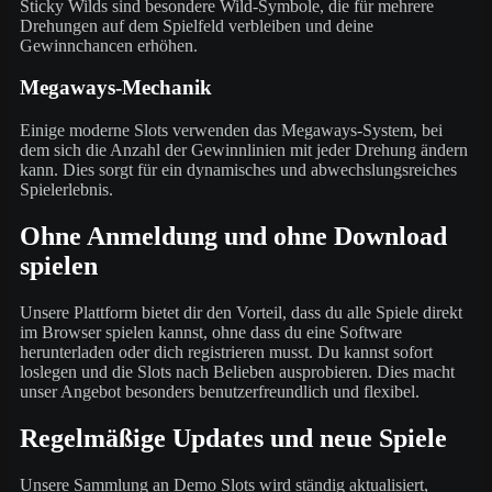
Sticky Wilds sind besondere Wild-Symbole, die für mehrere
Drehungen auf dem Spielfeld verbleiben und deine
Gewinnchancen erhöhen.
Megaways-Mechanik
Einige moderne Slots verwenden das Megaways-System, bei
dem sich die Anzahl der Gewinnlinien mit jeder Drehung ändern
kann. Dies sorgt für ein dynamisches und abwechslungsreiches
Spielerlebnis.
Ohne Anmeldung und ohne Download
spielen
Unsere Plattform bietet dir den Vorteil, dass du alle Spiele direkt
im Browser spielen kannst, ohne dass du eine Software
herunterladen oder dich registrieren musst. Du kannst sofort
loslegen und die Slots nach Belieben ausprobieren. Dies macht
unser Angebot besonders benutzerfreundlich und flexibel.
Regelmäßige Updates und neue Spiele
Unsere Sammlung an Demo Slots wird ständig aktualisiert,