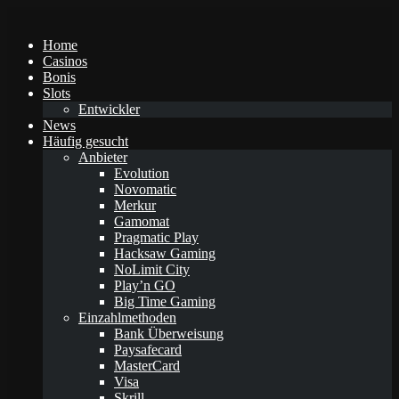
Home
Casinos
Bonis
Slots
Entwickler
News
Häufig gesucht
Anbieter
Evolution
Novomatic
Merkur
Gamomat
Pragmatic Play
Hacksaw Gaming
NoLimit City
Play’n GO
Big Time Gaming
Einzahlmethoden
Bank Überweisung
Paysafecard
MasterCard
Visa
Skrill