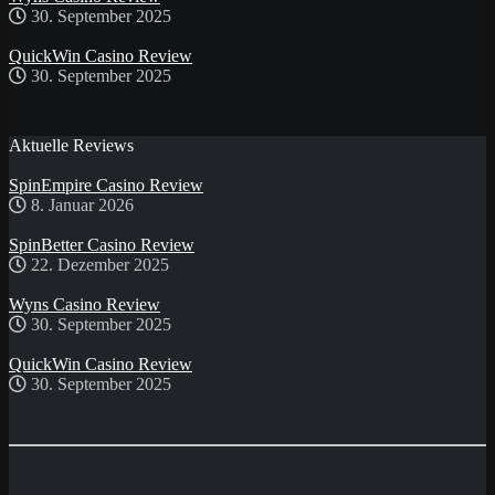
30. September 2025
QuickWin Casino Review
30. September 2025
Aktuelle Reviews
SpinEmpire Casino Review
8. Januar 2026
SpinBetter Casino Review
22. Dezember 2025
Wyns Casino Review
30. September 2025
QuickWin Casino Review
30. September 2025