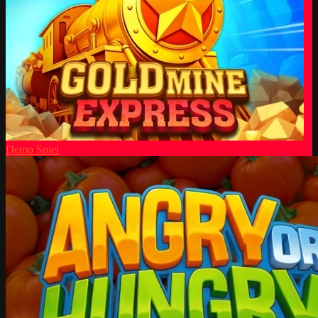
Demo Spiel