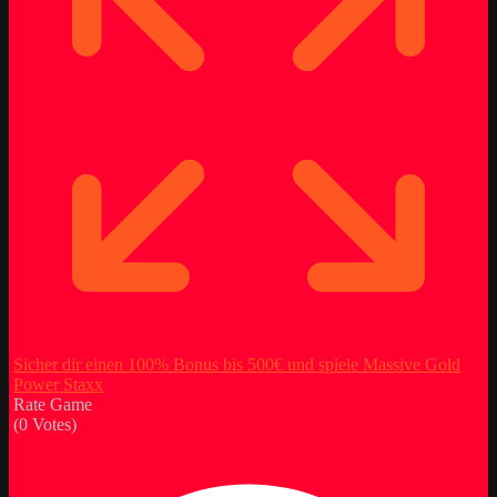
Sicher dir einen 100% Bonus bis 500€ und spiele Massive Gold
Power Staxx
Rate Game
(
0
Votes)