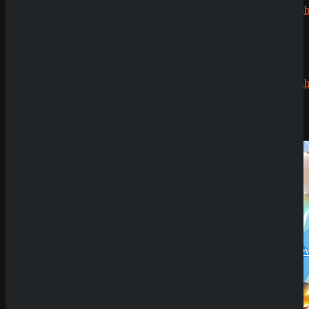
CryptoRush
Having issues with
Martial Saint Guan Yu
?
200% bis
zu 2.500€
Robert99
zu
CryptoRush
200% bis
Submit
zu 2.500€
Sicher dir einen 100% Bonus bis 500€ und spiele
Martial Saint Guan Yu
Try Our Featured Games
News
SpinEmpire Casino
Review
8. Januar 2026
SpinBetter Casino
Review
22. Dezember
2025
Wyns Casino Revie
30. September
2025
QuickWin Casino
Review