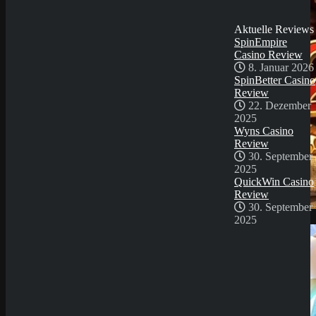
30. September
2025
Aktuelle Reviews
SpinEmpire
Casino Review
8. Januar 2026
SpinBetter Casino
Review
22. Dezember
2025
Wyns Casino
Review
30. September
2025
QuickWin Casino
Review
30. September
Demo Spiel
2025