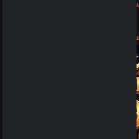
CryptoRush
200% bis
zu 2.500€
Submit
Robert99
Sicher dir einen 100% Bonus bis 500€ und spiele
zu
Mahjong Wilds 1000
CryptoRush
Try Our Featured Games
200% bis
zu 2.500€
News
SpinEmpire Casino
Review
8. Januar 2026
SpinBetter Casino
Review
22. Dezember
2025
Wyns Casino Revie
30. September
2025
QuickWin Casino
Review