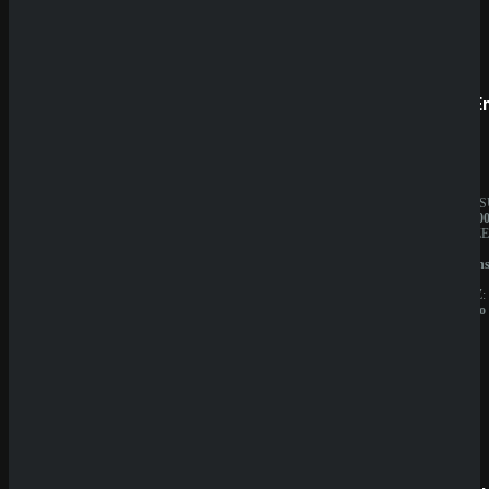
Prestige
SpinE
BESITZER:
JAHRES
Aurevia
10.000.0
IT
BESITZE
Group
GBL
LIZENZ:
Solution
Curacao
N.V.
LIZENZ:
Curacao