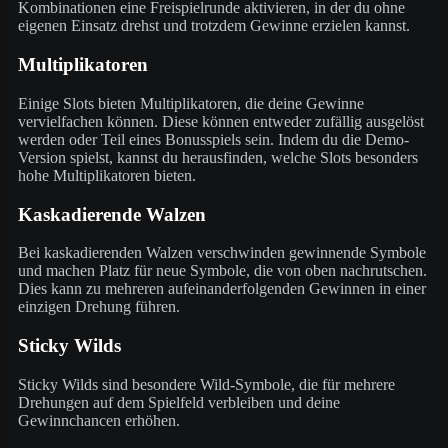
Kombinationen eine Freispielrunde aktivieren, in der du ohne
eigenen Einsatz drehst und trotzdem Gewinne erzielen kannst.
Multiplikatoren
Einige Slots bieten Multiplikatoren, die deine Gewinne
vervielfachen können. Diese können entweder zufällig ausgelöst
werden oder Teil eines Bonusspiels sein. Indem du die Demo-
Version spielst, kannst du herausfinden, welche Slots besonders
hohe Multiplikatoren bieten.
Kaskadierende Walzen
Bei kaskadierenden Walzen verschwinden gewinnende Symbole
und machen Platz für neue Symbole, die von oben nachrutschen.
Dies kann zu mehreren aufeinanderfolgenden Gewinnen in einer
einzigen Drehung führen.
Sticky Wilds
Sticky Wilds sind besondere Wild-Symbole, die für mehrere
Drehungen auf dem Spielfeld verbleiben und deine
Gewinnchancen erhöhen.