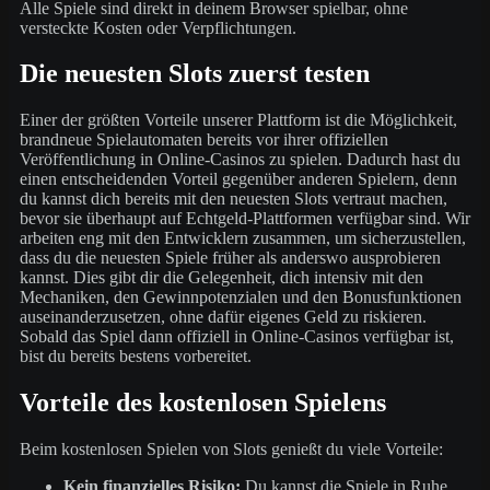
Alle Spiele sind direkt in deinem Browser spielbar, ohne
versteckte Kosten oder Verpflichtungen.
Die neuesten Slots zuerst testen
Einer der größten Vorteile unserer Plattform ist die Möglichkeit,
brandneue Spielautomaten bereits vor ihrer offiziellen
Veröffentlichung in Online-Casinos zu spielen. Dadurch hast du
einen entscheidenden Vorteil gegenüber anderen Spielern, denn
du kannst dich bereits mit den neuesten Slots vertraut machen,
bevor sie überhaupt auf Echtgeld-Plattformen verfügbar sind. Wir
arbeiten eng mit den Entwicklern zusammen, um sicherzustellen,
dass du die neuesten Spiele früher als anderswo ausprobieren
kannst. Dies gibt dir die Gelegenheit, dich intensiv mit den
Mechaniken, den Gewinnpotenzialen und den Bonusfunktionen
auseinanderzusetzen, ohne dafür eigenes Geld zu riskieren.
Sobald das Spiel dann offiziell in Online-Casinos verfügbar ist,
bist du bereits bestens vorbereitet.
Vorteile des kostenlosen Spielens
Beim kostenlosen Spielen von Slots genießt du viele Vorteile:
Kein finanzielles Risiko:
Du kannst die Spiele in Ruhe