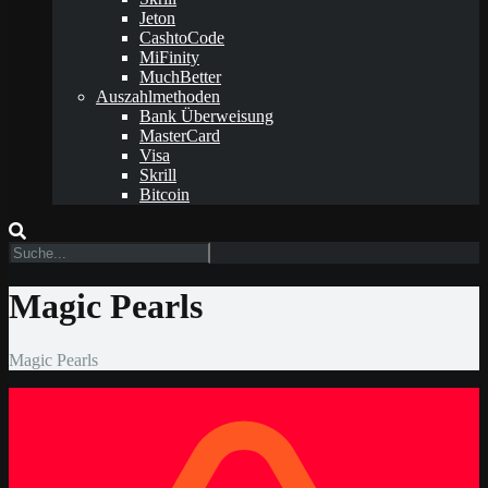
Jeton
CashtoCode
MiFinity
MuchBetter
Auszahlmethoden
Bank Überweisung
MasterCard
Visa
Skrill
Bitcoin
Magic Pearls
Magic Pearls