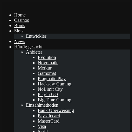
Home
Casinos
Bonis
Slots
Entwickler
News
Häufig gesucht
Anbieter
Evolution
Novomatic
Merkur
Gamomat
Pragmatic Play
Hacksaw Gaming
NoLimit City
Play’n GO
Big Time Gaming
Einzahlmethoden
Bank Überweisung
Paysafecard
MasterCard
Visa
Skrill