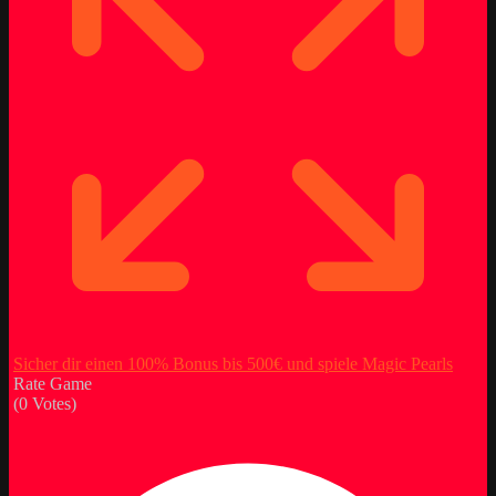
Sicher dir einen 100% Bonus bis 500€ und spiele Magic Pearls
Rate Game
(
0
Votes)