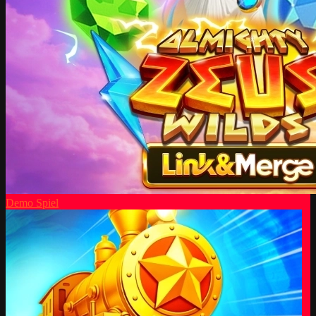
Demo Spiel