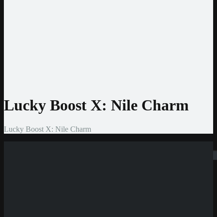
Jeton
CashtoCode
MiFinity
MuchBetter
Auszahlmethoden
Bank Überweisung
MasterCard
Visa
Skrill
Bitcoin
Lucky Boost X: Nile Charm
Lucky Boost X: Nile Charm
Suchen
Neue Casinos