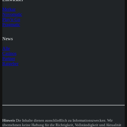
Merkur
Novomatic
Play'n Go
Pragmatic
News
Alle
Casinos
Partner
Ratgeber
Hinweis
Die Inhalte dienen ausschließlich zu Informationszwecken. Wir
übernehmen keine Haftung für die Richtigkeit, Vollständigkeit und Aktualität