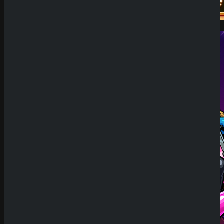
Demo Spiel