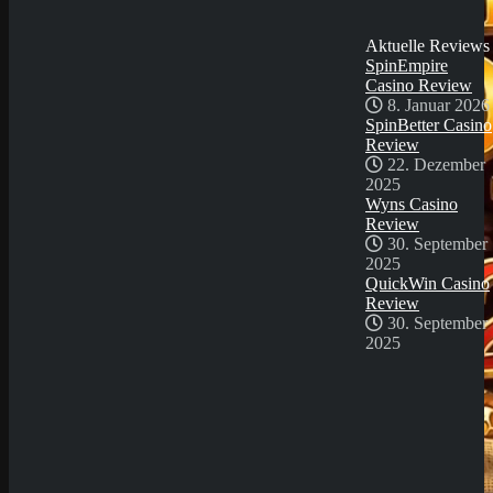
30. September
2025
Aktuelle Reviews
SpinEmpire
Casino Review
8. Januar 2026
SpinBetter Casino
Review
22. Dezember
2025
Wyns Casino
Review
30. September
2025
QuickWin Casino
Review
30. September
2025