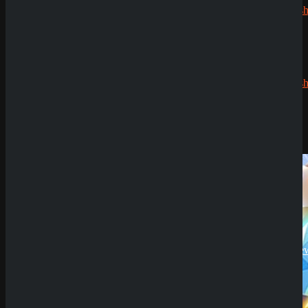
Demoversion
CryptoRush
200% bis
Having issues with
LottiX
?
zu 2.500€
Robert99
zu
CryptoRush
200% bis
zu 2.500€
Submit
Sicher dir einen 100% Bonus bis 500€ und spiele
LottiX
Try Our Featured Games
News
SpinEmpire Casino
Review
8. Januar 2026
SpinBetter Casino
Review
22. Dezember
2025
Wyns Casino Revie
30. September
2025
QuickWin Casino
Review