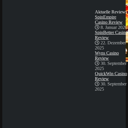
30. September
2025
Aktuelle Reviews
SpinEmpire
Casino Review
8. Januar 2026
SpinBetter Casino
Review
22. Dezember
2025
Wyns Casino
Review
30. September
Demo Spiel
2025
QuickWin Casino
Review
30. September
2025