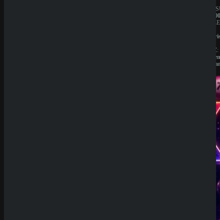
JAHRESUMSATZ:
JAHRES
1.000.000€
1.000.00
BESITZER:
BESITZE
Liernin
Liernin
Enterprises
Enterpri
LTD
LTD
LIZENZ:
LIZENZ:
Komoren
Komore
(Anjouan)
(Anjoua
Neueste
Beiträge
SpinEmpir
e Casino
Review
SpinBetter
Casino
Review
Wyns
Casino