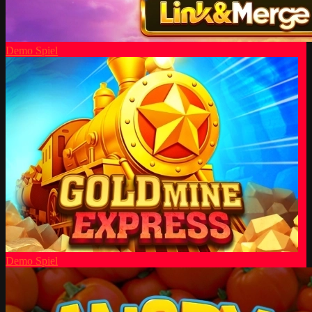
Demo Spiel
Demo Spiel