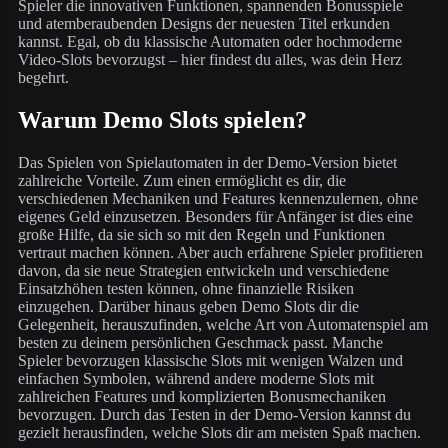
Spieler die innovativen Funktionen, spannenden Bonusspiele
und atemberaubenden Designs der neuesten Titel erkunden
kannst. Egal, ob du klassische Automaten oder hochmoderne
Video-Slots bevorzugst – hier findest du alles, was dein Herz
begehrt.
Warum Demo Slots spielen?
Das Spielen von Spielautomaten in der Demo-Version bietet
zahlreiche Vorteile. Zum einen ermöglicht es dir, die
verschiedenen Mechaniken und Features kennenzulernen, ohne
eigenes Geld einzusetzen. Besonders für Anfänger ist dies eine
große Hilfe, da sie sich so mit den Regeln und Funktionen
vertraut machen können. Aber auch erfahrene Spieler profitieren
davon, da sie neue Strategien entwickeln und verschiedene
Einsatzhöhen testen können, ohne finanzielle Risiken
einzugehen. Darüber hinaus geben Demo Slots dir die
Gelegenheit, herauszufinden, welche Art von Automatenspiel am
besten zu deinem persönlichen Geschmack passt. Manche
Spieler bevorzugen klassische Slots mit wenigen Walzen und
einfachen Symbolen, während andere moderne Slots mit
zahlreichen Features und komplizierten Bonusmechaniken
bevorzugen. Durch das Testen in der Demo-Version kannst du
gezielt herausfinden, welche Slots dir am meisten Spaß machen.