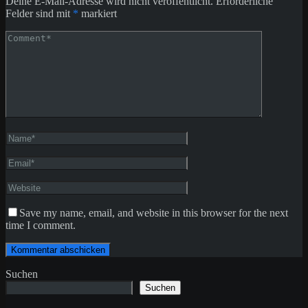
Deine E-Mail-Adresse wird nicht veröffentlicht.
Erforderliche
Felder sind mit
*
markiert
Save my name, email, and website in this browser for the next
time I comment.
Suchen
Suchen