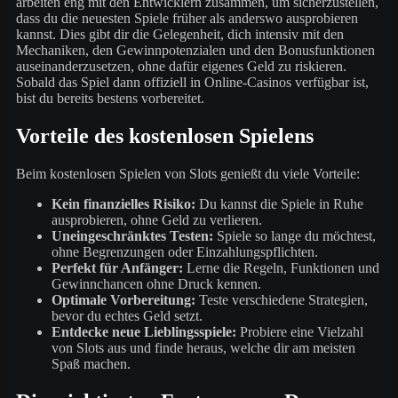
arbeiten eng mit den Entwicklern zusammen, um sicherzustellen,
dass du die neuesten Spiele früher als anderswo ausprobieren
kannst. Dies gibt dir die Gelegenheit, dich intensiv mit den
Mechaniken, den Gewinnpotenzialen und den Bonusfunktionen
auseinanderzusetzen, ohne dafür eigenes Geld zu riskieren.
Sobald das Spiel dann offiziell in Online-Casinos verfügbar ist,
bist du bereits bestens vorbereitet.
Vorteile des kostenlosen Spielens
Beim kostenlosen Spielen von Slots genießt du viele Vorteile:
Kein finanzielles Risiko:
Du kannst die Spiele in Ruhe
ausprobieren, ohne Geld zu verlieren.
Uneingeschränktes Testen:
Spiele so lange du möchtest,
ohne Begrenzungen oder Einzahlungspflichten.
Perfekt für Anfänger:
Lerne die Regeln, Funktionen und
Gewinnchancen ohne Druck kennen.
Optimale Vorbereitung:
Teste verschiedene Strategien,
bevor du echtes Geld setzt.
Entdecke neue Lieblingsspiele:
Probiere eine Vielzahl
von Slots aus und finde heraus, welche dir am meisten
Spaß machen.