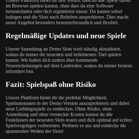
Unsere Plattform bietet dir den Vorteil, dass du alle Spiele direkt
im Browser spielen kannst, ohne dass du eine Software
herunterladen oder dich registrieren musst. Du kannst sofort
loslegen und die Slots nach Belieben ausprobieren. Dies macht
unser Angebot besonders benutzerfreundlich und flexibel.
Regelmäßige Updates und neue Spiele
Unsere Sammlung an Demo Slots wird ständig aktualisiert,
sodass du immer die neuesten und beliebtesten Titel spielen
kannst. Wir halten dich zudem über kommende
Neuerscheinungen auf dem Laufenden, sodass du immer bestens
informiert bist.
Fazit: Spielspaß ohne Risiko
Unsere Plattform bietet dir die perfekte Möglichkeit,
Spielautomaten in der Demo-Version auszuprobieren und dabei
neue Lieblingsspiele zu entdecken. Ohne Risiko, ohne
Anmeldung und ohne versteckte Kosten kannst du alle
Funktionen der neuesten Slots testen und dich optimal auf echtes
Spielvergnügen vorbereiten. Probiere es aus und entdecke die
spannenden Welten der Slots!