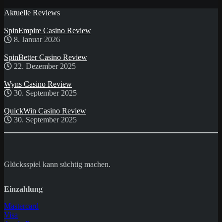
Aktuelle Reviews
SpinEmpire Casino Review
8. Januar 2026
SpinBetter Casino Review
22. Dezember 2025
Wyns Casino Review
30. September 2025
QuickWin Casino Review
30. September 2025
Glücksspiel kann süchtig machen.
Einzahlung
Mastercard
Visa