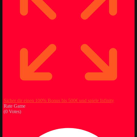
Sicher dir einen 100% Bonus bis 500€ und spiele Infinity
Rate Game
(
0
Votes)