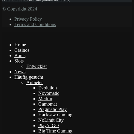
© Copyright 2024
Privacy Policy
Terms and Conditions
Home
Casinos
Bonis
Slots
Entwickler
News
Häufig gesucht
Anbieter
Evolution
Novomatic
Merkur
Gamomat
Pragmatic Play
Hacksaw Gaming
NoLimit City
Play’n GO
Big Time Gaming