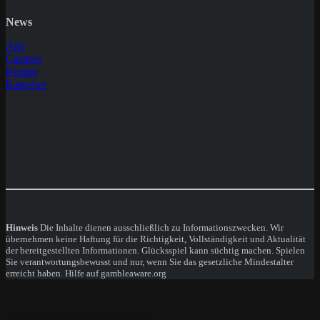
News
Alle
Casinos
Partner
Ratgeber
Hinweis
Die Inhalte dienen ausschließlich zu Informationszwecken. Wir
übernehmen keine Haftung für die Richtigkeit, Vollständigkeit und Aktualität
der bereitgestellten Informationen. Glücksspiel kann süchtig machen. Spielen
Sie verantwortungsbewusst und nur, wenn Sie das gesetzliche Mindestalter
erreicht haben. Hilfe auf gambleaware.org
© Copyright 2024