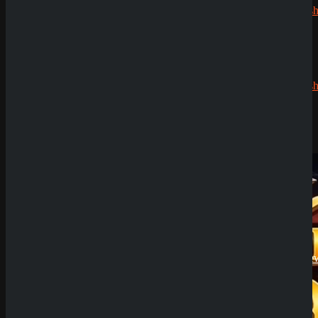
CryptoRush
Having issues with
Infinite Hot
?
200% bis
zu 2.500€
Robert99
zu
CryptoRush
200% bis
Submit
zu 2.500€
Sicher dir einen 100% Bonus bis 500€ und spiele
Infinite Hot
Try Our Featured Games
News
SpinEmpire Casino
Review
8. Januar 2026
SpinBetter Casino
Review
22. Dezember
2025
Wyns Casino Revie
30. September
2025
QuickWin Casino
Review