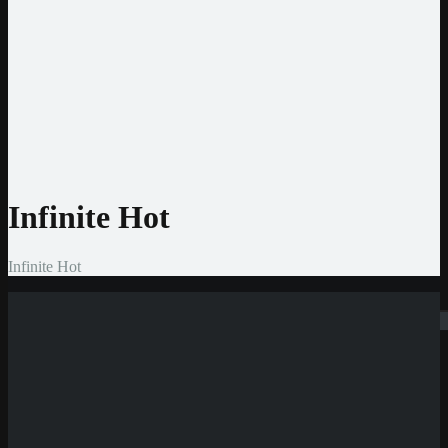
Jeton
CashtoCode
MiFinity
MuchBetter
Auszahlmethoden
Bank Überweisung
MasterCard
Visa
Skrill
Bitcoin
Infinite Hot
Infinite Hot
Suchen
Neue Casinos