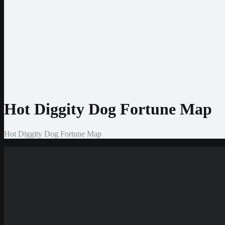
Aus
Hot Diggity Dog Fortune Map
Hot Diggity Dog Fortune Map