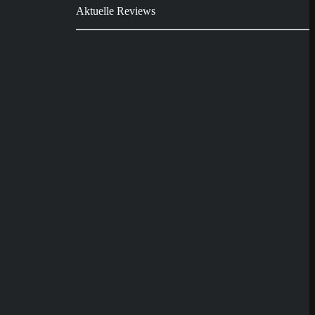
Aktuelle Reviews