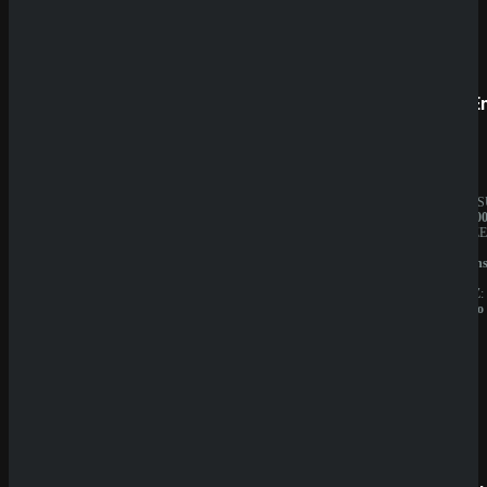
Prestige
SpinE
BESITZER:
JAHRES
Aurevia
10.000.0
IT
BESITZE
Group
GBL
LIZENZ:
Solution
Curacao
N.V.
LIZENZ:
Curacao