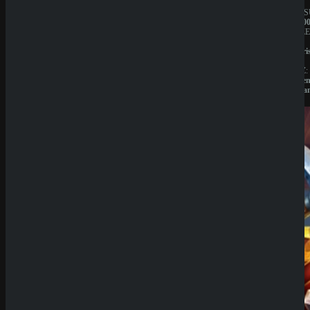
JAHRESUMSATZ:
JAHRES
1.000.000€
1.000.00
BESITZER:
BESITZE
Liernin
Liernin
Enterprises
Enterpri
LTD
LTD
LIZENZ:
LIZENZ:
Komoren
Komore
(Anjouan)
(Anjoua
Neueste
Beiträge
SpinEmpir
e Casino
Review
SpinBetter
Casino
Review
Wyns
Casino