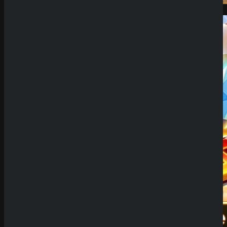
Demo Spiel