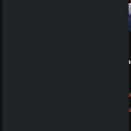
Review
QuickWin
Casino
Review
Betista
Casino
Review
Neueste
Kommenta
Alex
zu
Dazard
rami
zu
CryptoRus
Jens
zu
CryptoRush
200% bis
zu 2.500€
Silizi
zu