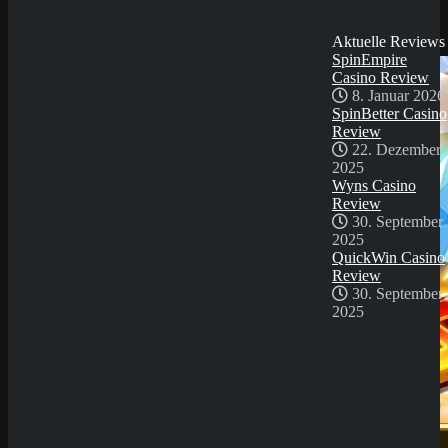
30. September
Sicher dir einen 100% Bonus bis 500€ und spiele
2025
Giga Match Gems Party
Aktuelle Reviews
Try Our Featured Games
SpinEmpire
Casino Review
8. Januar 2026
SpinBetter Casino
Review
22. Dezember
2025
Wyns Casino
Review
30. September
2025
QuickWin Casino
Review
30. September
2025