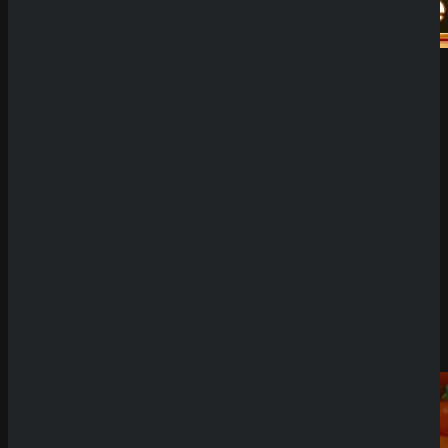
Demo Spiel
Demo Spiel