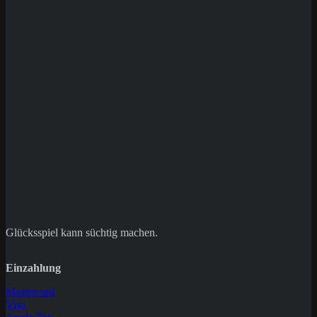
Save my name, email, and website in this
browser for the next time I comment.
Glücksspiel kann süchtig machen.
Einzahlung
Mastercard
Visa