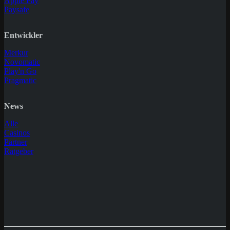
Apple Pay
Paysafe
Entwickler
Merkur
Novomatic
Play'n Go
Pragmatic
News
Alle
Casinos
Partner
Ratgeber