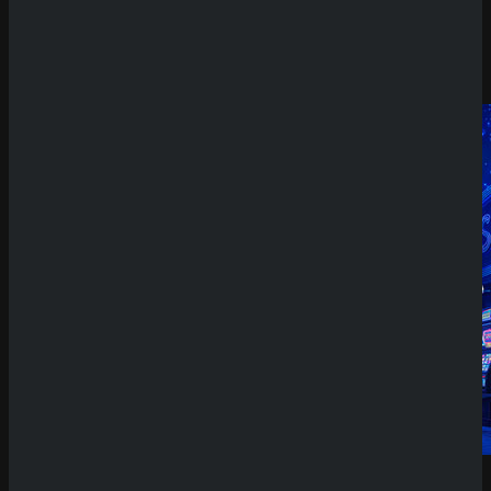
Demo Spiel
Demo Spiel