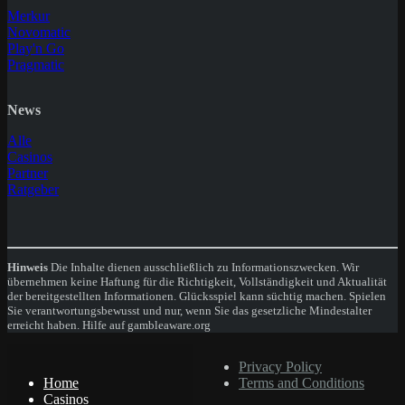
Merkur
Novomatic
Play'n Go
Pragmatic
News
Alle
Casinos
Partner
Ratgeber
Hinweis
Die Inhalte dienen ausschließlich zu Informationszwecken. Wir
übernehmen keine Haftung für die Richtigkeit, Vollständigkeit und Aktualität
der bereitgestellten Informationen. Glücksspiel kann süchtig machen. Spielen
Sie verantwortungsbewusst und nur, wenn Sie das gesetzliche Mindestalter
erreicht haben. Hilfe auf gambleaware.org
© Copyright 2024
Privacy Policy
Home
Terms and Conditions
Casinos