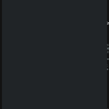
Prestige
SpinE
BESITZER:
JAHRES
Aurevia
10.000.0
IT
BESITZE
Group
GBL
LIZENZ:
Solution
Curacao
N.V.
LIZENZ:
Curacao