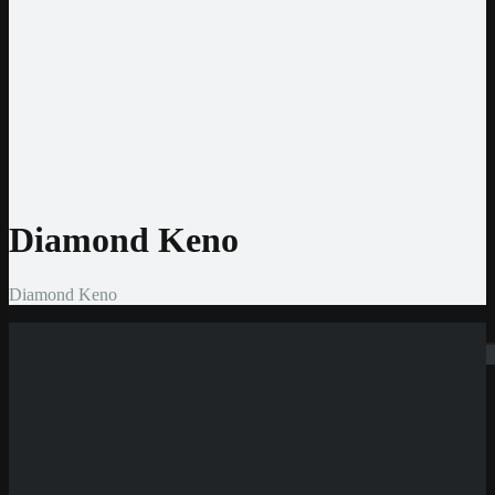
Jeton
CashtoCode
MiFinity
MuchBetter
Auszahlmethoden
Bank Überweisung
MasterCard
Visa
Skrill
Bitcoin
Diamond Keno
Diamond Keno
Suchen
Neue Casinos