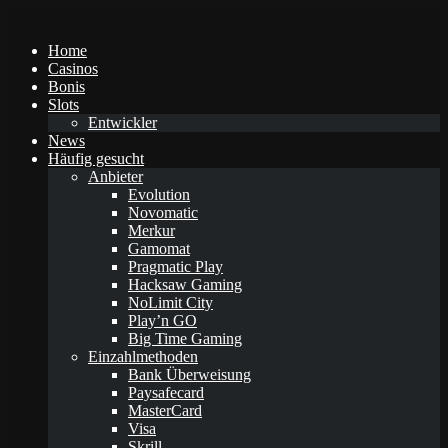
Home
Casinos
Bonis
Slots
Entwickler
News
Häufig gesucht
Anbieter
Evolution
Novomatic
Merkur
Gamomat
Pragmatic Play
Hacksaw Gaming
NoLimit City
Play’n GO
Big Time Gaming
Einzahlmethoden
Bank Überweisung
Paysafecard
MasterCard
Visa
Skrill