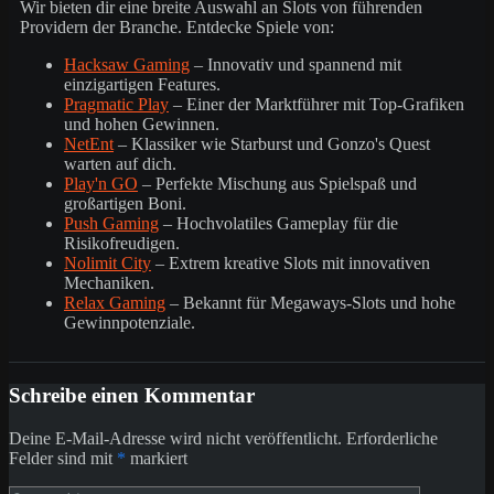
Wir bieten dir eine breite Auswahl an Slots von führenden
Providern der Branche. Entdecke Spiele von:
Hacksaw Gaming
– Innovativ und spannend mit
einzigartigen Features.
Pragmatic Play
– Einer der Marktführer mit Top-Grafiken
und hohen Gewinnen.
NetEnt
– Klassiker wie Starburst und Gonzo's Quest
warten auf dich.
Play'n GO
– Perfekte Mischung aus Spielspaß und
großartigen Boni.
Push Gaming
– Hochvolatiles Gameplay für die
Risikofreudigen.
Nolimit City
– Extrem kreative Slots mit innovativen
Mechaniken.
Relax Gaming
– Bekannt für Megaways-Slots und hohe
Gewinnpotenziale.
Schreibe einen Kommentar
Deine E-Mail-Adresse wird nicht veröffentlicht.
Erforderliche
Felder sind mit
*
markiert