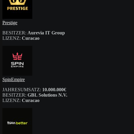
Prestige
BESITZER:
Aurevia IT Group
LIZENZ:
Curacao
SpinEmpire
JAHRESUMSATZ:
10.000.000€
BESITZER:
GBL Solutions N.V.
LIZENZ:
Curacao