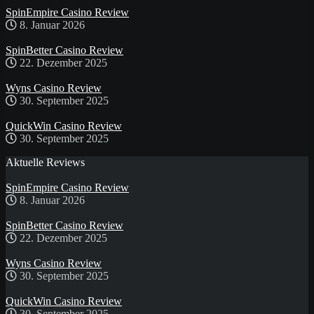
SpinEmpire Casino Review
8. Januar 2026
SpinBetter Casino Review
22. Dezember 2025
Wyns Casino Review
30. September 2025
QuickWin Casino Review
30. September 2025
Aktuelle Reviews
SpinEmpire Casino Review
8. Januar 2026
SpinBetter Casino Review
22. Dezember 2025
Wyns Casino Review
30. September 2025
QuickWin Casino Review
30. September 2025