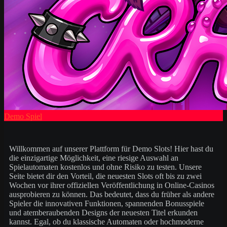
Demo Spiel
Willkommen auf unserer Plattform für Demo Slots! Hier hast du
die einzigartige Möglichkeit, eine riesige Auswahl an
Spielautomaten kostenlos und ohne Risiko zu testen. Unsere
Seite bietet dir den Vorteil, die neuesten Slots oft bis zu zwei
Wochen vor ihrer offiziellen Veröffentlichung in Online-Casinos
ausprobieren zu können. Das bedeutet, dass du früher als andere
Spieler die innovativen Funktionen, spannenden Bonusspiele
und atemberaubenden Designs der neuesten Titel erkunden
kannst. Egal, ob du klassische Automaten oder hochmoderne