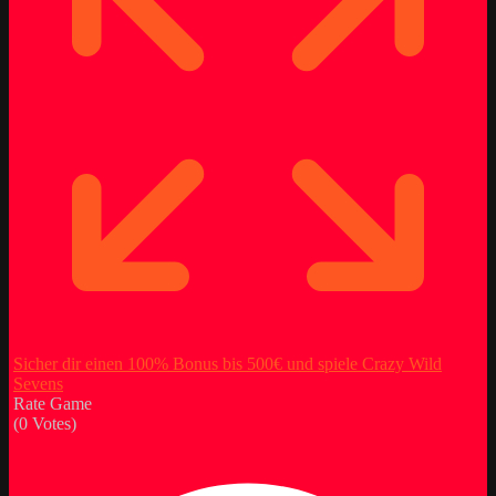
Sicher dir einen 100% Bonus bis 500€ und spiele Crazy Wild
Sevens
Rate Game
(
0
Votes)