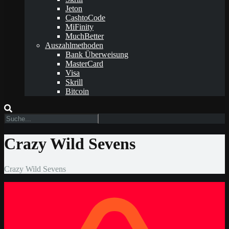
Jeton
CashtoCode
MiFinity
MuchBetter
Auszahlmethoden
Bank Überweisung
MasterCard
Visa
Skrill
Bitcoin
Crazy Wild Sevens
Crazy Wild Sevens