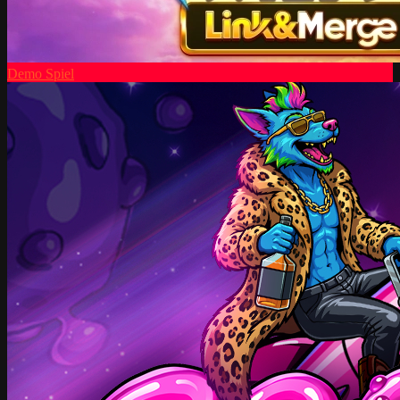
Demo Spiel