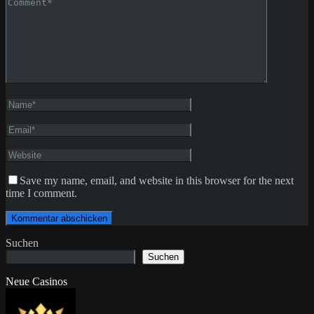
Save my name, email, and website in this browser for the next
time I comment.
Suchen
Suchen
Neue Casinos