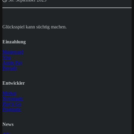
Glücksspiel kann süchtig machen.
Einzahlung
Mastercard
Visa
Apple Pay
Paysafe
Entwickler
Merkur
Novomatic
Play'n Go
Pragmatic
News