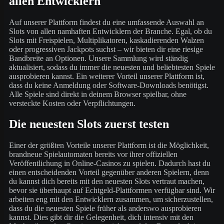
allen Entwicklern
Auf unserer Plattform findest du eine umfassende Auswahl an
Slots von allen namhaften Entwicklern der Branche. Egal, ob du
Slots mit Freispielen, Multiplikatoren, kaskadierenden Walzen
oder progressiven Jackpots suchst – wir bieten dir eine riesige
Bandbreite an Optionen. Unsere Sammlung wird ständig
aktualisiert, sodass du immer die neuesten und beliebtesten Spiele
ausprobieren kannst. Ein weiterer Vorteil unserer Plattform ist,
dass du keine Anmeldung oder Software-Downloads benötigst.
Alle Spiele sind direkt in deinem Browser spielbar, ohne
versteckte Kosten oder Verpflichtungen.
Die neuesten Slots zuerst testen
Einer der größten Vorteile unserer Plattform ist die Möglichkeit,
brandneue Spielautomaten bereits vor ihrer offiziellen
Veröffentlichung in Online-Casinos zu spielen. Dadurch hast du
einen entscheidenden Vorteil gegenüber anderen Spielern, denn
du kannst dich bereits mit den neuesten Slots vertraut machen,
bevor sie überhaupt auf Echtgeld-Plattformen verfügbar sind. Wir
arbeiten eng mit den Entwicklern zusammen, um sicherzustellen,
dass du die neuesten Spiele früher als anderswo ausprobieren
kannst. Dies gibt dir die Gelegenheit, dich intensiv mit den