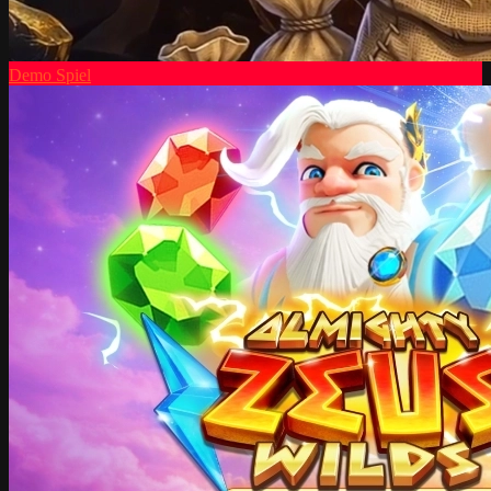
Demo Spiel