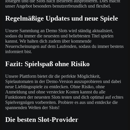
loslegen und die Slots nach Belieben ausprobieren. Dies macht
unser Angebot besonders benutzerfreundlich und flexibel.
Regelmäßige Updates und neue Spiele
Unsere Sammlung an Demo Slots wird ständig aktualisiert,
sodass du immer die neuesten und beliebtesten Titel spielen
kannst. Wir halten dich zudem über kommende
Neuerscheinungen auf dem Laufenden, sodass du immer bestens
informiert bist.
Fazit: Spielspaß ohne Risiko
Unsere Plattform bietet dir die perfekte Möglichkeit,
Spielautomaten in der Demo-Version auszuprobieren und dabei
neue Lieblingsspiele zu entdecken. Ohne Risiko, ohne
Anmeldung und ohne versteckte Kosten kannst du alle
Funktionen der neuesten Slots testen und dich optimal auf echtes
Spielvergnügen vorbereiten. Probiere es aus und entdecke die
spannenden Welten der Slots!
Die besten Slot-Provider