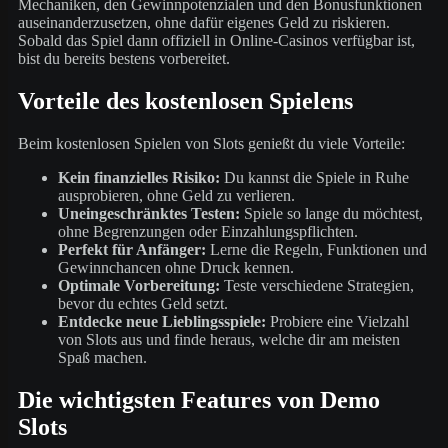
Mechaniken, den Gewinnpotenzialen und den Bonusfunktionen
auseinanderzusetzen, ohne dafür eigenes Geld zu riskieren.
Sobald das Spiel dann offiziell in Online-Casinos verfügbar ist,
bist du bereits bestens vorbereitet.
Vorteile des kostenlosen Spielens
Beim kostenlosen Spielen von Slots genießt du viele Vorteile:
Kein finanzielles Risiko:
Du kannst die Spiele in Ruhe
ausprobieren, ohne Geld zu verlieren.
Uneingeschränktes Testen:
Spiele so lange du möchtest,
ohne Begrenzungen oder Einzahlungspflichten.
Perfekt für Anfänger:
Lerne die Regeln, Funktionen und
Gewinnchancen ohne Druck kennen.
Optimale Vorbereitung:
Teste verschiedene Strategien,
bevor du echtes Geld setzt.
Entdecke neue Lieblingsspiele:
Probiere eine Vielzahl
von Slots aus und finde heraus, welche dir am meisten
Spaß machen.
Die wichtigsten Features von Demo
Slots